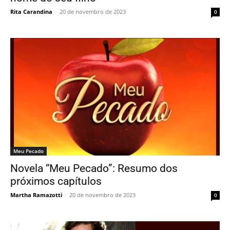
Rita Carandina
-
20 de novembro de 2023
0
Meu Pecado
Novela “Meu Pecado”: Resumo dos
próximos capítulos
Martha Ramazotti
-
20 de novembro de 2023
0