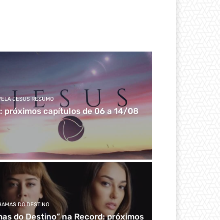
VELA JESUS RESUMO
: próximos capítulos de 06 a 14/08
HAMAS DO DESTINO
s do Destino” na Record: próximos