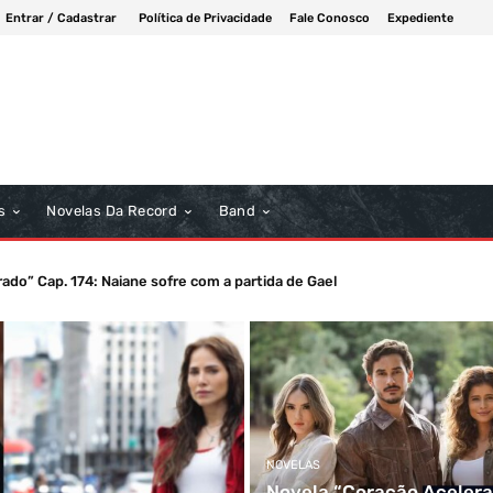
Entrar / Cadastrar
Política de Privacidade
Fale Conosco
Expediente
s
Novelas Da Record
Band
do” Cap. 174: Naiane sofre com a partida de Gael
o Amor” Cp119b: Sebastião vasculha os pertences de Omar
NOVELAS
Novela “Coração Acelera