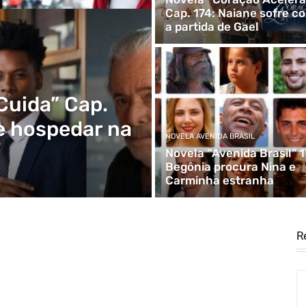
Cap. 174: Naiane sofre c
a partida de Gael
uida” Cap.
e hospedar na
NOVELA AVENIDA BRASIL
Novela “Avenida Brasil” 1
Begônia procura Nina e
Carminha estranha
R