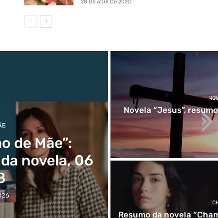
28 De Abril De 2020
NO
Novela “Jesus”, resumo
ÃE
o de Mãe”:
 da novela, 06
8
026
C
Resumo da novela “Chama