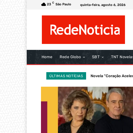
C
23
São Paulo
quinta-feira, agosto 6, 2026
Home
Rede Globo
SBT
TNT Novela
Novela “Coração Acelera
Novela “A Nobreza d
ÚLTIMAS NOTÍCIAS