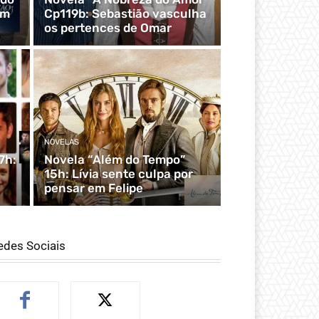
om
Cp119b: Sebastião vasculha
os pertences de Omar
NOVELAS
7h:
Novela “Além do Tempo”
15h: Lívia sente culpa por
pensar em Felipe
edes Sociais