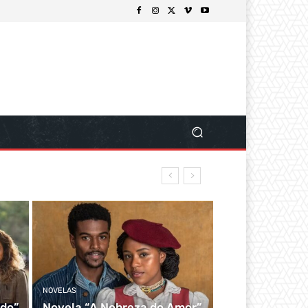
NOVELAS
do”
Novela “A Nobreza do Amor”