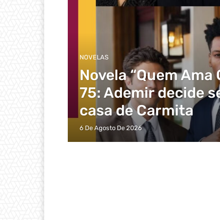
NOVELAS
Novela “Quem Ama C
75: Ademir decide s
casa de Carmita
6 De Agosto De 2026