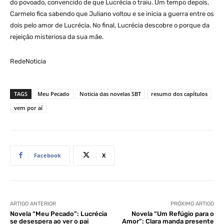
do povoado, convencido de que Lucrécia o traiu. Um tempo depois,
Carmelo fica sabendo que Juliano voltou e se inicia a guerra entre os
dois pelo amor de Lucrécia. No final, Lucrécia descobre o porque da
rejeição misteriosa da sua mãe.
RedeNoticia
TAGS
Meu Pecado
Noticia das novelas SBT
resumo dos capítulos
vem por aí
Facebook
X
ARTIGO ANTERIOR
PRÓXIMO ARTIGO
Novela “Meu Pecado”: Lucrécia
Novela “Um Refúgio para o
se desespera ao ver o pai
Amor”: Clara manda presente