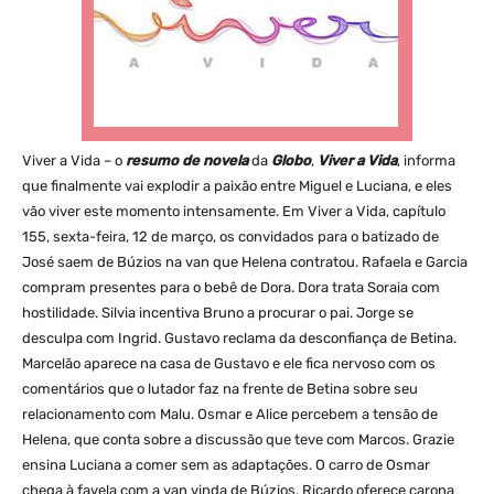
Viver a Vida – o
resumo de novela
da
Globo
,
Viver a Vida
, informa
que finalmente vai explodir a paixão entre Miguel e Luciana, e eles
vão viver este momento intensamente. Em Viver a Vida, capítulo
155, sexta-feira, 12 de março, os convidados para o batizado de
José saem de Búzios na van que Helena contratou. Rafaela e Garcia
compram presentes para o bebê de Dora. Dora trata Soraia com
hostilidade. Silvia incentiva Bruno a procurar o pai. Jorge se
desculpa com Ingrid. Gustavo reclama da desconfiança de Betina.
Marcelão aparece na casa de Gustavo e ele fica nervoso com os
comentários que o lutador faz na frente de Betina sobre seu
relacionamento com Malu. Osmar e Alice percebem a tensão de
Helena, que conta sobre a discussão que teve com Marcos. Grazie
ensina Luciana a comer sem as adaptações. O carro de Osmar
chega à favela com a van vinda de Búzios. Ricardo oferece carona