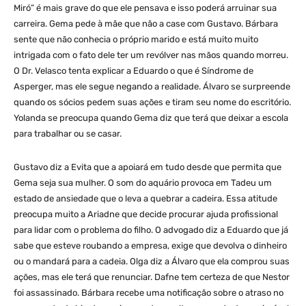
Miró” é mais grave do que ele pensava e isso poderá arruinar sua
carreira. Gema pede à mãe que não a case com Gustavo. Bárbara
sente que não conhecia o próprio marido e está muito muito
intrigada com o fato dele ter um revólver nas mãos quando morreu.
O Dr. Velasco tenta explicar a Eduardo o que é Síndrome de
Asperger, mas ele segue negando a realidade. Álvaro se surpreende
quando os sócios pedem suas ações e tiram seu nome do escritório.
Yolanda se preocupa quando Gema diz que terá que deixar a escola
para trabalhar ou se casar.
Gustavo diz a Evita que a apoiará em tudo desde que permita que
Gema seja sua mulher. O som do aquário provoca em Tadeu um
estado de ansiedade que o leva a quebrar a cadeira. Essa atitude
preocupa muito a Ariadne que decide procurar ajuda profissional
para lidar com o problema do filho. O advogado diz a Eduardo que já
sabe que esteve roubando a empresa, exige que devolva o dinheiro
ou o mandará para a cadeia. Olga diz a Álvaro que ela comprou suas
ações, mas ele terá que renunciar. Dafne tem certeza de que Nestor
foi assassinado. Bárbara recebe uma notificação sobre o atraso no