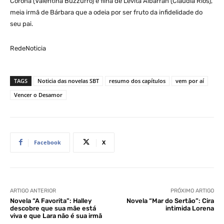
Corona (Valentina Buzzurro) é filha de Levita Albarrán (Claudia Ríos),
meia irmã de Bárbara que a odeia por ser fruto da infidelidade do
seu pai.
RedeNoticia
TAGS
Noticia das novelas SBT
resumo dos capítulos
vem por aí
Vencer o Desamor
Facebook
X
ARTIGO ANTERIOR
PRÓXIMO ARTIGO
Novela “A Favorita”: Halley
Novela “Mar do Sertão”: Cira
descobre que sua mãe está
intimida Lorena
viva e que Lara não é sua irmã