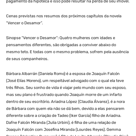
pagamento da hipoteca e isso pode resultar na perda de seu imóvel.
Cenas previstas nos resumos dos próximos capítulos da novela
“Vencer o Desamor”.
Sinopse “Vencer o Desamor”: Quatro mulheres com idades e
pensamentos diferentes, são obrigadas a conviver abaixo do
mesmo teto. E todas com o mesmo problema, sofrem pela ausência
de seus companheiros.
Bárbara Albarrán (Daniela Romo) é a esposa de Joaquín Falcón
(José Elías Moreno), um respeitável advogado com o qual ela teve
três filhos. Seu sonho de vida é viajar pelo mundo com seu esposo,
mas seu plano é frustrado quando Joaquín morre de um infarto
dentro de seu escritório. Ariadna López (Claudia Álvarez), é a nora
de Bárbara com quem ela não se dá bem, devido a elas pensarem
diferente sobre a criação de Tadeo (Iker García) filho de Ariadna.
Dafne Falcón Miranda (Julia Urbini), é filha de uma relação de
Joaquín Falcón com Josefina Miranda (Lourdes Reyes). Gemma