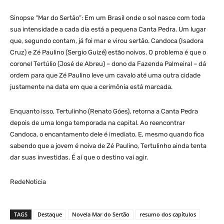
Sinopse “Mar do Sertão”: Em um Brasil onde o sol nasce com toda
sua intensidade a cada dia está a pequena Canta Pedra. Um lugar
que, segundo contam, já foi mar e virou sertão. Candoca (Isadora
Cruz) e Zé Paulino (Sergio Guizé) estão noivos. O problema é que o
coronel Tertúlio (José de Abreu) – dono da Fazenda Palmeiral – dá
ordem para que Zé Paulino leve um cavalo até uma outra cidade
justamente na data em que a cerimônia está marcada.
Enquanto isso, Tertulinho (Renato Góes), retorna a Canta Pedra
depois de uma longa temporada na capital. Ao reencontrar
Candoca, o encantamento dele é imediato. E, mesmo quando fica
sabendo que a jovem é noiva de Zé Paulino, Tertulinho ainda tenta
dar suas investidas. É aí que o destino vai agir.
RedeNoticia
TAGS
Destaque
Novela Mar do Sertão
resumo dos capítulos