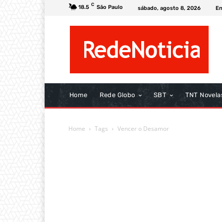
C
18.5
São Paulo
sábado, agosto 8, 2026
En
Home
Rede Globo
SBT
TNT Novela
Home
Tags
Vencer o Desamor