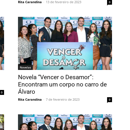
Rita Carandina
-
13 de fevereiro de 2023
0
Novelas
Novela “Vencer o Desamor”:
Encontram um corpo no carro de
Álvaro
0
Rita Carandina
-
7 de fevereiro de 2023
0