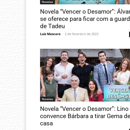
Novelas
Novela “Vencer o Desamor”: Álva
se oferece para ficar com a guar
de Tadeu
Luiz Mascaro
-
2 de fevereiro de 2023
Novelas
Novela “Vencer o Desamor”: Lino
convence Bárbara a tirar Gema d
casa