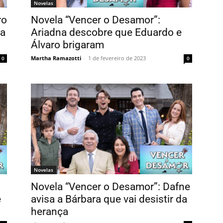
Novelas
ro
Novela “Vencer o Desamor”:
da
Ariadna descobre que Eduardo e
Álvaro brigaram
Martha Ramazotti
-
1 de fevereiro de 2023
0
0
Novelas
Novela “Vencer o Desamor”: Dafne
e
avisa a Bárbara que vai desistir da
herança