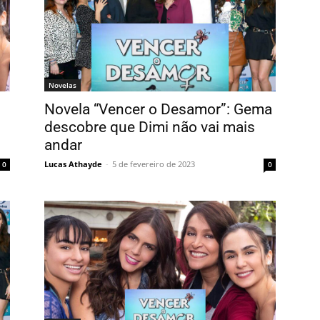
Novelas
Novela “Vencer o Desamor”: Gema
descobre que Dimi não vai mais
andar
Lucas Athayde
-
5 de fevereiro de 2023
0
0