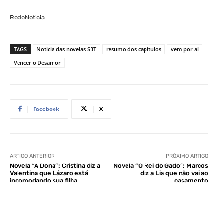
RedeNoticia
TAGS
Noticia das novelas SBT
resumo dos capítulos
vem por aí
Vencer o Desamor
Facebook
X
ARTIGO ANTERIOR
PRÓXIMO ARTIGO
Novela “A Dona”: Cristina diz a
Novela “O Rei do Gado”: Marcos
Valentina que Lázaro está
diz a Lia que não vai ao
incomodando sua filha
casamento