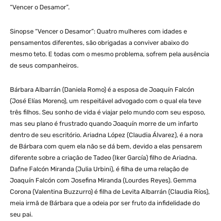
“Vencer o Desamor”.
Sinopse “Vencer o Desamor”: Quatro mulheres com idades e
pensamentos diferentes, são obrigadas a conviver abaixo do
mesmo teto. E todas com o mesmo problema, sofrem pela ausência
de seus companheiros.
Bárbara Albarrán (Daniela Romo) é a esposa de Joaquín Falcón
(José Elías Moreno), um respeitável advogado com o qual ela teve
três filhos. Seu sonho de vida é viajar pelo mundo com seu esposo,
mas seu plano é frustrado quando Joaquín morre de um infarto
dentro de seu escritório. Ariadna López (Claudia Álvarez), é a nora
de Bárbara com quem ela não se dá bem, devido a elas pensarem
diferente sobre a criação de Tadeo (Iker García) filho de Ariadna.
Dafne Falcón Miranda (Julia Urbini), é filha de uma relação de
Joaquín Falcón com Josefina Miranda (Lourdes Reyes). Gemma
Corona (Valentina Buzzurro) é filha de Levita Albarrán (Claudia Ríos),
meia irmã de Bárbara que a odeia por ser fruto da infidelidade do
seu pai.