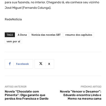
para sua fazenda, no interior. Chegando lá, ela conhece seu vizinho
José Miguel (Fernando Colunga).
RedeNoticia
TAGS
A Dona
Noticia das novelas SBT
resumo dos capítulos
vem por aí
Facebook
X
ARTIGO ANTERIOR
PRÓXIMO ARTIGO
Novela “Chocolate com
Novela “Vencer o Desamor”:
Pimenta”: Olga garante que
Eduardo encontra Linda e
perdoa Ana Francisca e Danilo
Memo na mesma cama