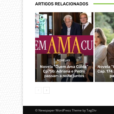
ARTIGOS RELACIONADOS
NOVELAS
Novela “Quem Ama Cuida”
Novela “
Cp75b: Adriana e Pedro
Cap. 174
passam a noite juntos
pa
© Newspaper WordPress Theme by TagDiv