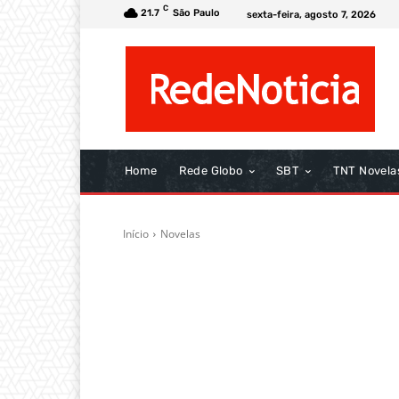
C
21.7
São Paulo
sexta-feira, agosto 7, 2026
Home
Rede Globo
SBT
TNT Novela
Início
Novelas