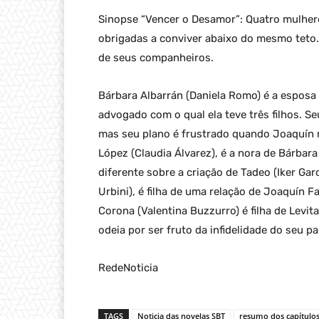
Sinopse “Vencer o Desamor”: Quatro mulher
obrigadas a conviver abaixo do mesmo teto
de seus companheiros.
Bárbara Albarrán (Daniela Romo) é a esposa
advogado com o qual ela teve três filhos. S
mas seu plano é frustrado quando Joaquín m
López (Claudia Álvarez), é a nora de Bárba
diferente sobre a criação de Tadeo (Iker Garc
Urbini), é filha de uma relação de Joaquín
Corona (Valentina Buzzurro) é filha de Levit
odeia por ser fruto da infidelidade do seu pa
RedeNoticia
TAGS
Noticia das novelas SBT
resumo dos capítulo