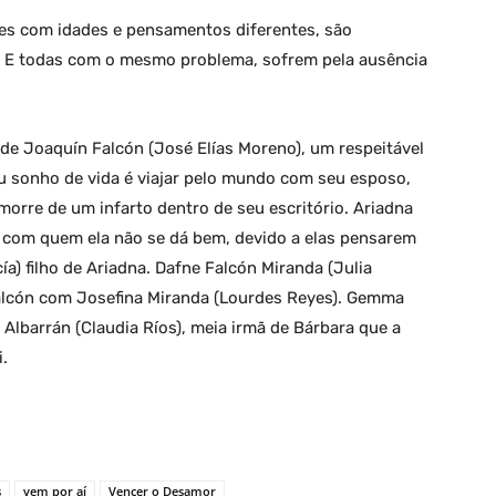
es com idades e pensamentos diferentes, são
. E todas com o mesmo problema, sofrem pela ausência
 de Joaquín Falcón (José Elías Moreno), um respeitável
eu sonho de vida é viajar pelo mundo com seu esposo,
orre de um infarto dentro de seu escritório. Ariadna
ra com quem ela não se dá bem, devido a elas pensarem
ía) filho de Ariadna. Dafne Falcón Miranda (Julia
 Falcón com Josefina Miranda (Lourdes Reyes). Gemma
a Albarrán (Claudia Ríos), meia irmã de Bárbara que a
i.
s
vem por aí
Vencer o Desamor