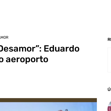
AMOR
R
 Desamor”: Eduardo
o aeroporto
Ú