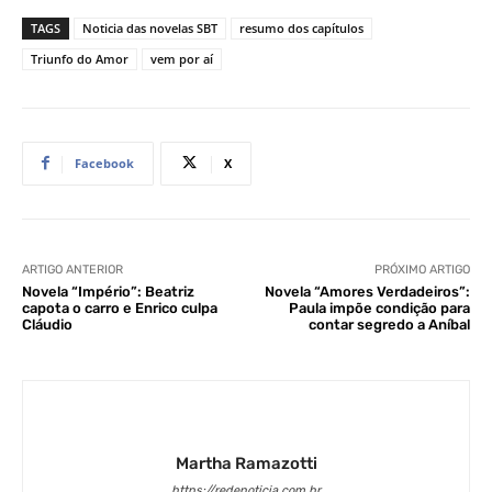
TAGS
Noticia das novelas SBT
resumo dos capítulos
Triunfo do Amor
vem por aí
Facebook
X
ARTIGO ANTERIOR
PRÓXIMO ARTIGO
Novela “Império”: Beatriz
Novela “Amores Verdadeiros”:
capota o carro e Enrico culpa
Paula impõe condição para
Cláudio
contar segredo a Aníbal
Martha Ramazotti
https://redenoticia.com.br