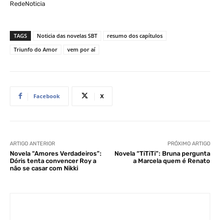
RedeNoticia
TAGS
Noticia das novelas SBT
resumo dos capítulos
Triunfo do Amor
vem por aí
Facebook
X
ARTIGO ANTERIOR
PRÓXIMO ARTIGO
Novela “Amores Verdadeiros”:
Novela “TiTiTi”: Bruna pergunta
Dóris tenta convencer Roy a
a Marcela quem é Renato
não se casar com Nikki