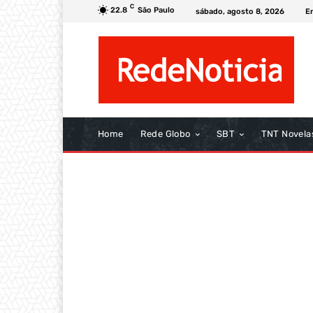
C
22.8
São Paulo
sábado, agosto 8, 2026
E
Home
Rede Globo
SBT
TNT Novela