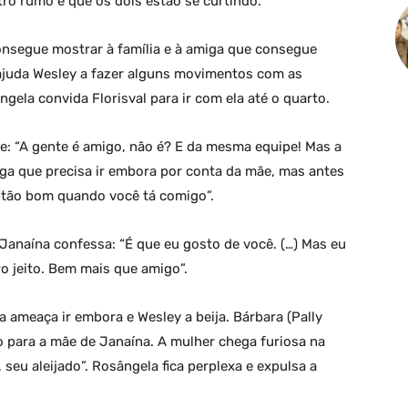
o rumo e que os dois estão se curtindo.
nsegue mostrar à família e à amiga que consegue
e ajuda Wesley a fazer alguns movimentos com as
ngela convida Florisval para ir com ela até o quarto.
de: “A gente é amigo, não é? E da mesma equipe! Mas a
ega que precisa ir embora por conta da mãe, mas antes
É tão bom quando você tá comigo”.
 Janaína confessa: “É que eu gosto de você. (…) Mas eu
o jeito. Bem mais que amigo”.
a ameaça ir embora e Wesley a beija. Bárbara (Pally
o para a mãe de Janaína. A mulher chega furiosa na
 seu aleijado”. Rosângela fica perplexa e expulsa a