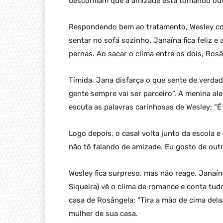
desconfiam que a amizade está tomando outr
Respondendo bem ao tratamento, Wesley co
sentar no sofá sozinho. Janaína fica feliz 
pernas. Ao sacar o clima entre os dois, Rosâ
Tímida, Jana disfarça o que sente de verda
gente sempre vai ser parceiro”. A menina al
escuta as palavras carinhosas de Wesley: “
Logo depois, o casal volta junto da escola e
não tô falando de amizade. Eu gosto de outr
Wesley fica surpreso, mas não reage. Janaín
Siqueira) vê o clima de romance e conta tud
casa de Rosângela: “Tira a mão de cima dela,
mulher de sua casa.