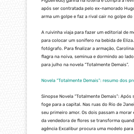
Figueiredo) ganha na loteria e compra a revis
após ser contratada pelo ex-namorado Hugo.
arma um golpe e faz a rival cair no golpe do 
A ruivinha viaja para fazer um editorial de
para colocar um sonífero na bebida de Eliz
fotógrafo. Para finalizar a armação, Carolin
flagra na noiva, seminua e dormindo ao lado
para julho na novela “Totalmente Demais”.
Novela “Totalmente Demais”: resumo dos pr
Sinopse Novela “Totalmente Demais”: Após s
foge para a capital. Nas ruas do Rio de Jane
seu primeiro amor. Os dois passam a morar
da vendedora de flores se transforma quand
agência Excalibur procura uma modelo para