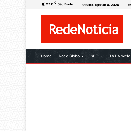
C
22.8
São Paulo
sábado, agosto 8, 2026
E
Home
Rede Globo
SBT
TNT Novela