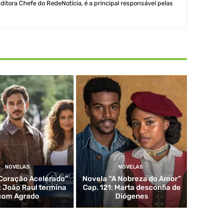
itora Chefe do RedeNotícia, é a principal responsável pelas
NOVELAS
NOVELAS
Coração Acelerado”
Novela “A Nobreza do Amor”
: João Raul termina
Cap. 121: Marta desconfia de
com Agrado
Diógenes