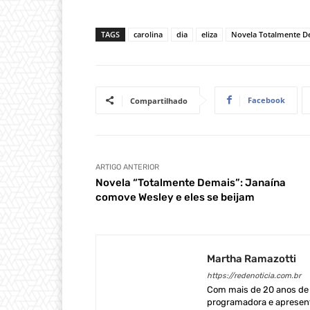
TAGS
carolina
dia
eliza
Novela Totalmente D
Facebook
Compartilhado
ARTIGO ANTERIOR
Novela “Totalmente Demais”: Janaína
comove Wesley e eles se beijam
Martha Ramazotti
https://redenoticia.com.br
Com mais de 20 anos de e
programadora e apresent