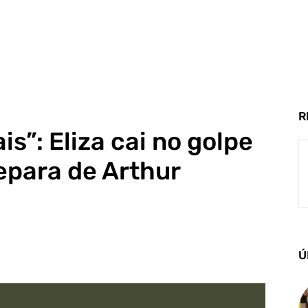
R
s”: Eliza cai no golpe
separa de Arthur
Ú