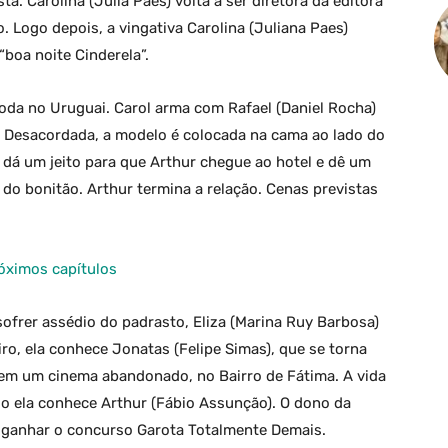
ta. Carolina (Julia Paes) volta a ser diretora da editora
 Logo depois, a vingativa Carolina (Juliana Paes)
“boa noite Cinderela”.
 moda no Uruguai. Carol arma com Rafael (Daniel Rocha)
a. Desacordada, a modelo é colocada na cama ao lado do
a dá um jeito para que Arthur chegue ao hotel e dê um
 do bonitão. Arthur termina a relação. Cenas previstas
óximos capítulos
ofrer assédio do padrasto, Eliza (Marina Ruy Barbosa)
iro, ela conhece Jonatas (Felipe Simas), que se torna
 em um cinema abandonado, no Bairro de Fátima. A vida
o ela conhece Arthur (Fábio Assunção). O dono da
 ganhar o concurso Garota Totalmente Demais.