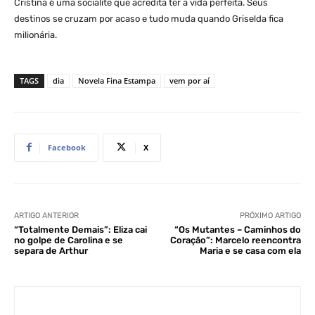
Cristina é uma socialite que acredita ter a vida perfeita. Seus
destinos se cruzam por acaso e tudo muda quando Griselda fica
milionária.
TAGS
dia
Novela Fina Estampa
vem por aí
Facebook
X
ARTIGO ANTERIOR
PRÓXIMO ARTIGO
“Totalmente Demais”: Eliza cai
“Os Mutantes – Caminhos do
no golpe de Carolina e se
Coração”: Marcelo reencontra
separa de Arthur
Maria e se casa com ela