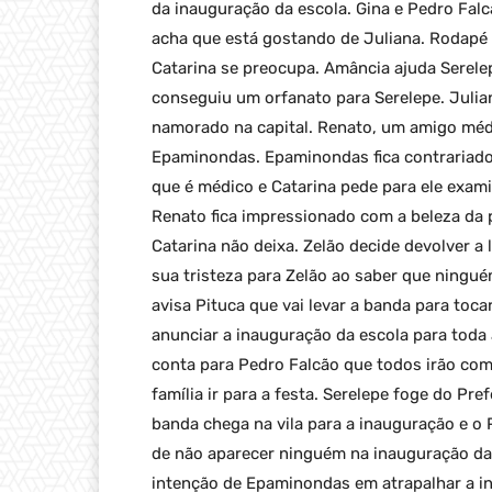
da inauguração da escola. Gina e Pedro Falc
acha que está gostando de Juliana. Rodapé
Catarina se preocupa. Amância ajuda Serelep
conseguiu um orfanato para Serelepe. Juli
namorado na capital. Renato, um amigo méd
Epaminondas. Epaminondas fica contrariado
que é médico e Catarina pede para ele exami
Renato fica impressionado com a beleza da 
Catarina não deixa. Zelão decide devolver 
sua tristeza para Zelão ao saber que ningué
avisa Pituca que vai levar a banda para toca
anunciar a inauguração da escola para tod
conta para Pedro Falcão que todos irão com
família ir para a festa. Serelepe foge do Pr
banda chega na vila para a inauguração e o 
de não aparecer ninguém na inauguração da
intenção de Epaminondas em atrapalhar a in