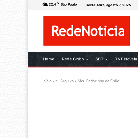
C
22.4
São Paulo
sexta-feira, agosto 7, 2026
Home
Rede Globo
SBT
TNT Novela
Início
z - Arquivo
Meu Pedacinho de Chão