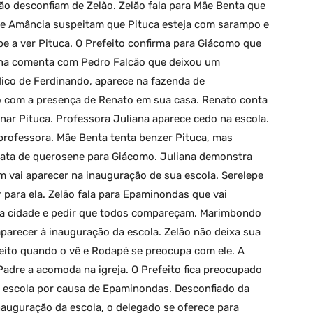
ão desconfiam de Zelão. Zelão fala para Mãe Benta que
 e Amância suspeitam que Pituca esteja com sarampo e
e a ver Pituca. O Prefeito confirma para Giácomo que
ana comenta com Pedro Falcão que deixou um
ico de Ferdinando, aparece na fazenda de
 com a presença de Renato em sua casa. Renato conta
nar Pituca. Professora Juliana aparece cedo na escola.
professora. Mãe Benta tenta benzer Pituca, mas
a lata de querosene para Giácomo. Juliana demonstra
m vai aparecer na inauguração de sua escola. Serelepe
r para ela. Zelão fala para Epaminondas que vai
a a cidade e pedir que todos compareçam. Marimbondo
parecer à inauguração da escola. Zelão não deixa sua
efeito quando o vê e Rodapé se preocupa com ele. A
Padre a acomoda na igreja. O Prefeito fica preocupado
 escola por causa de Epaminondas. Desconfiado da
auguração da escola, o delegado se oferece para