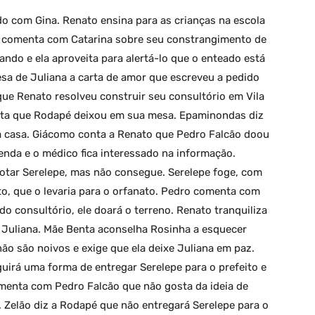
o com Gina. Renato ensina para as crianças na escola
o comenta com Catarina sobre seu constrangimento de
ndo e ela aproveita para alertá-lo que o enteado está
sa de Juliana a carta de amor que escreveu a pedido
ue Renato resolveu construir seu consultório em Vila
arta que Rodapé deixou em sua mesa. Epaminondas diz
a casa. Giácomo conta a Renato que Pedro Falcão doou
venda e o médico fica interessado na informação.
otar Serelepe, mas não consegue. Serelepe foge, com
to, que o levaria para o orfanato. Pedro comenta com
o consultório, ele doará o terreno. Renato tranquiliza
 Juliana. Mãe Benta aconselha Rosinha a esquecer
não são noivos e exige que ela deixe Juliana em paz.
irá uma forma de entregar Serelepe para o prefeito e
menta com Pedro Falcão que não gosta da ideia de
 Zelão diz a Rodapé que não entregará Serelepe para o