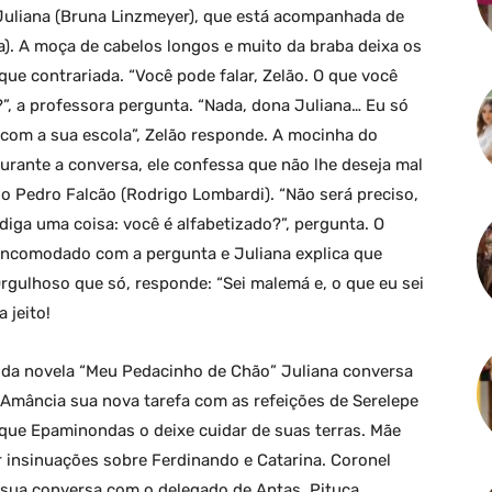
e Juliana (Bruna Linzmeyer), que está acompanhada de
a). A moça de cabelos longos e muito da braba deixa os
ue contrariada. “Você pode falar, Zelão. O que você
”, a professora pergunta. “Nada, dona Juliana… Eu só
com a sua escola”, Zelão responde. A mocinha do
urante a conversa, ele confessa que não lhe deseja mal
o Pedro Falcão (Rodrigo Lombardi). “Não será preciso,
ga uma coisa: você é alfabetizado?”, pergunta. O
 incomodado com a pergunta e Juliana explica que
 Orgulhoso que só, responde: “Sei malemá e, o que eu sei
 jeito!
 da novela “Meu Pedacinho de Chão” Juliana conversa
Amância sua nova tarefa com as refeições de Serelepe
a que Epaminondas o deixe cuidar de suas terras. Mãe
 insinuações sobre Ferdinando e Catarina. Coronel
sua conversa com o delegado de Antas. Pituca