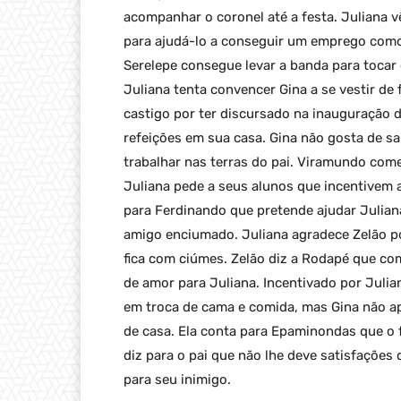
acompanhar o coronel até a festa. Juliana v
para ajudá-lo a conseguir um emprego como
Serelepe consegue levar a banda para tocar e
Juliana tenta convencer Gina a se vestir d
castigo por ter discursado na inauguração d
refeições em sua casa. Gina não gosta de s
trabalhar nas terras do pai. Viramundo com
Juliana pede a seus alunos que incentivem a
para Ferdinando que pretende ajudar Julian
amigo enciumado. Juliana agradece Zelão por
fica com ciúmes. Zelão diz a Rodapé que co
de amor para Juliana. Incentivado por Julia
em troca de cama e comida, mas Gina não ap
de casa. Ela conta para Epaminondas que o f
diz para o pai que não lhe deve satisfações
para seu inimigo.