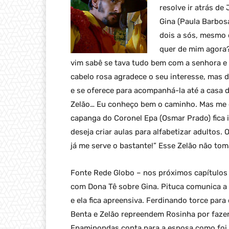
resolve ir atrás d
Gina (Paula Barbos
dois a sós, mesmo q
quer de mim agora?
vim sabê se tava tudo bem com a senhora e 
cabelo rosa agradece o seu interesse, mas d
e se oferece para acompanhá-la até a casa d
Zelão… Eu conheço bem o caminho. Mas me di
capanga do Coronel Epa (Osmar Prado) fica
deseja criar aulas para alfabetizar adultos.
já me serve o bastante!” Esse Zelão não toma
Fonte Rede Globo – nos próximos capítulos
com Dona Tê sobre Gina. Pituca comunica a 
e ela fica apreensiva. Ferdinando torce par
Benta e Zelão repreendem Rosinha por fazer
Epaminondas conta para a esposa como foi 