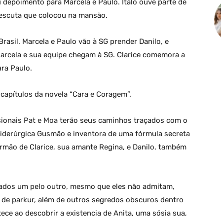
depoimento para Marcela e Paulo. Ítalo ouve parte de
escuta que colocou na mansão.
Brasil. Marcela e Paulo vão à SG prender Danilo, e
. Marcela e sua equipe chegam à SG. Clarice comemora a
ara Paulo.
capítulos da novela “Cara e Coragem”.
sionais Pat e Moa terão seus caminhos traçados com o
Siderúrgica Gusmão e inventora de uma fórmula secreta
 irmão de Clarice, sua amante Regina, e Danilo, também
ados um pelo outro, mesmo que eles não admitam,
r de parkur, além de outros segredos obscuros dentro
ece ao descobrir a existencia de Anita, uma sósia sua,