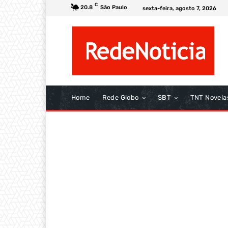
C
20.8
São Paulo
sexta-feira, agosto 7, 2026
Home
Rede Globo
SBT
TNT Novela