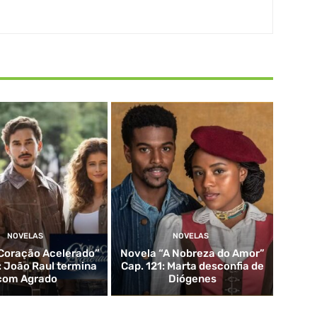
NOVELAS
NOVELAS
Coração Acelerado”
Novela “A Nobreza do Amor”
: João Raul termina
Cap. 121: Marta desconfia de
com Agrado
Diógenes