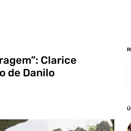
R
ragem”: Clarice
o de Danilo
Ú