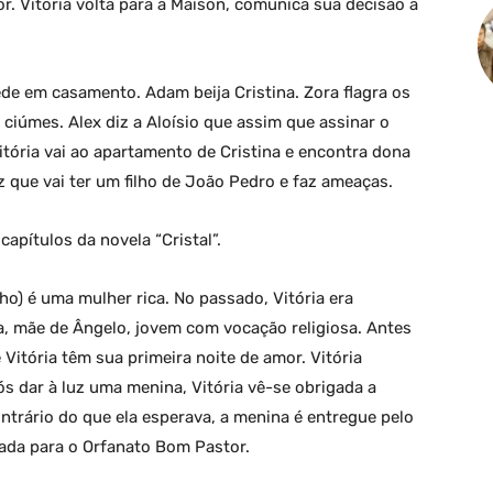
r. Vitória volta para a Maison, comunica sua decisão a
ede em casamento. Adam beija Cristina. Zora flagra os
ciúmes. Alex diz a Aloísio que assim que assinar o
itória vai ao apartamento de Cristina e encontra dona
z que vai ter um filho de João Pedro e faz ameaças.
pítulos da novela “Cristal”.
lho) é uma mulher rica. No passado, Vitória era
, mãe de Ângelo, jovem com vocação religiosa. Antes
Vitória têm sua primeira noite de amor. Vitória
ós dar à luz uma menina, Vitória vê-se obrigada a
ntrário do que ela esperava, a menina é entregue pelo
ada para o Orfanato Bom Pastor.