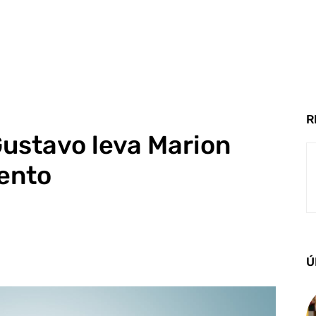
R
Gustavo leva Marion
ento
Ú