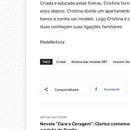
Criada e educada pelas freiras, Cristina to
anos depois, Cristina divide um apartament
banco e sonha ser modelo. Logo Cristina é c
duas conheçam suas ligações familiares.
RedeNoticia
TAGS
Cristal
Noticia das novelas SBT
resumo dos
Facebook
Compartilhado
ARTIGO ANTERIOR
Novela “Cara e Coragem”: Clarice comemo
a prisão de Danilo