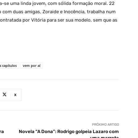
rna-se uma linda jovem, com sólida formação moral. 22
o com duas amigas, Zoraide e Inocência, trabalha num
ontratada por Vitória para ser sua modelo, sem que as
 capítulos
vem por aí
X
PRÓXIMO ARTIGO
ra
Novela “A Dona”: Rodrigo golpeia Lazaro com
uma marreta