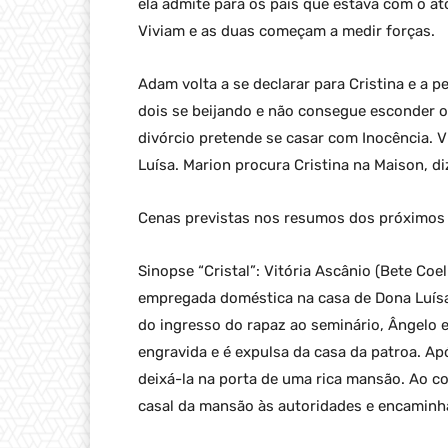
ela admite para os pais que estava com o ato
Viviam e as duas começam a medir forças.
Adam volta a se declarar para Cristina e a p
dois se beijando e não consegue esconder o 
divórcio pretende se casar com Inocência. V
Luísa. Marion procura Cristina na Maison, di
Cenas previstas nos resumos dos próximos ca
Sinopse “Cristal”: Vitória Ascânio (Bete Coe
empregada doméstica na casa de Dona Luísa
do ingresso do rapaz ao seminário, Ângelo e 
engravida e é expulsa da casa da patroa. Ap
deixá-la na porta de uma rica mansão. Ao co
casal da mansão às autoridades e encaminh