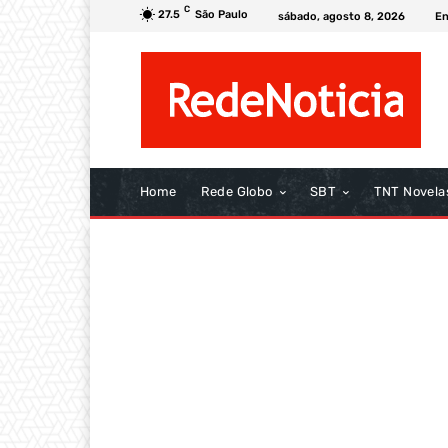
C
27.5
São Paulo
sábado, agosto 8, 2026
En
Home
Rede Globo
SBT
TNT Novela