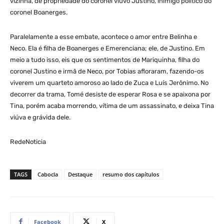
vizinha, de propriedade do coronel viúvo Justino, inimigo político do
coronel Boanerges.
Paralelamente a esse embate, acontece o amor entre Belinha e
Neco. Ela é filha de Boanerges e Emerenciana; ele, de Justino. Em
meio a tudo isso, eis que os sentimentos de Mariquinha, filha do
coronel Justino e irmã de Neco, por Tobias afloraram, fazendo-os
viverem um quarteto amoroso ao lado de Zuca e Luís Jerônimo. No
decorrer da trama, Tomé desiste de esperar Rosa e se apaixona por
Tina, porém acaba morrendo, vítima de um assassinato, e deixa Tina
viúva e grávida dele.
RedeNoticia
TAGS
Cabocla
Destaque
resumo dos capítulos
Facebook
X