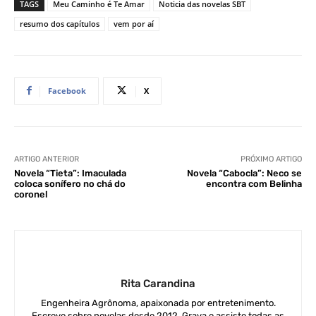
TAGS
Meu Caminho é Te Amar
Noticia das novelas SBT
resumo dos capítulos
vem por aí
Facebook
X
ARTIGO ANTERIOR
PRÓXIMO ARTIGO
Novela “Tieta”: Imaculada
Novela “Cabocla”: Neco se
coloca sonífero no chá do
encontra com Belinha
coronel
Rita Carandina
Engenheira Agrônoma, apaixonada por entretenimento.
Escreve sobre novelas desde 2012. Grava e assiste todas as