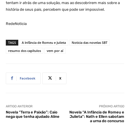
tentam ir atrás de uma solução, mas ao descobrirem mais sobre a
história de seus pais, percebem que pode ser impossível.
RedeNoticia
TAGS
A Infância de Romeu e Julieta
Noticia das novelas SBT
resumo dos capítulos
vem por aí
Facebook
X
ARTIGO ANTERIOR
PRÓXIMO ARTIGO
Novela “Terra e Paixão”: Caio
Novela “A Infância de Romeu e
nega que tenha ajudado Aline
Julieta”: Nath e Ellen sabotam
a urna do concurso