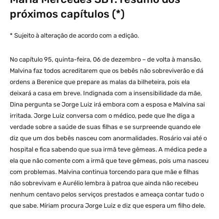
próximos capítulos (*)
* Sujeito à alteração de acordo com a edição.
No capítulo 95, quinta-feira, 06 de dezembro – de volta à mansão,
Malvina faz todos acreditarem que os bebês não sobreviverão e dá
ordens a Berenice que prepare as malas da bilheteira, pois ela
deixará a casa em breve. Indignada com a insensibilidade da mãe,
Dina pergunta se Jorge Luiz irá embora com a esposa e Malvina sai
irritada. Jorge Luiz conversa com o médico, pede que lhe diga a
verdade sobre a saúde de suas filhas e se surpreende quando ele
diz que um dos bebês nasceu com anormalidades. Rosário vai até o
hospital e fica sabendo que sua irmã teve gêmeas. A médica pede a
ela que não comente com a irmã que teve gêmeas, pois uma nasceu
com problemas. Malvina continua torcendo para que mãe e filhas
não sobrevivam e Aurélio lembra à patroa que ainda não recebeu
nenhum centavo pelos serviços prestados e ameaça contar tudo o
que sabe. Míriam procura Jorge Luiz e diz que espera um filho dele.