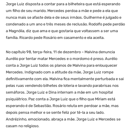
Jorge Luiz disposta a contar para a bilheteira que está esperando
um filho de seu marido. Mercedes perdoa a mãe e pede a ela que
nunca mais se afaste dela e de seus irmãos. Guilherme é julgado e
condenado a um ano e três meses de reclusão. Rodolfo pede perdão
a Magnólia, diz que ama e que gostaria que voltassem a ser uma
família. Ricardo pede Rosário em casamento e ela aceita.
No capítulo 98, terça-feira, 11 de dezembro – Malvina denuncia
Aurélio por tentar matar Mercedes e o mordomo é preso. Aurélio
conta a Jorge Luiz todos os planos de Malvina para enlouquecer
Mercedes. Indignado com a atitude da mãe, Jorge Luiz rompe
definitivamente com ela. Malvina fica mentalmente perturbada e sai
pelas ruas vendendo bilhetes de loteria e lavando parabrisas nos
semáforos. Jorge Luiz e Dina internam a mãe em um hospital
psiquiátrico. Paz conta a Jorge Luiz que o filho que Míriam está
esperando é de Sebastião. Rosário reluta em perdoar a mãe, mas
depois pensa melhor e se sente feliz por tê-la a seu lado.
Andrézinho, emocionado, abraça a mãe. Jorge Luiz e Mercedes se
casam no religioso.