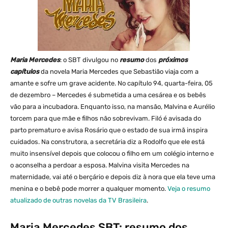
Maria Mercedes
: o SBT divulgou no
resumo
dos
próximos
capítulos
da novela Maria Mercedes que Sebastião viaja com a
amante e sofre um grave acidente. No capítulo 94, quarta-feira, 05
de dezembro – Mercedes é submetida a uma cesárea e os bebês
vão para a incubadora. Enquanto isso, na mansão, Malvina e Aurélio
torcem para que mãe e filhos não sobrevivam. Filó é avisada do
parto prematuro e avisa Rosário que o estado de sua irmã inspira
cuidados. Na construtora, a secretária diz a Rodolfo que ele está
muito insensível depois que colocou o filho em um colégio interno e
o aconselha a perdoar a esposa. Malvina visita Mercedes na
maternidade, vai até o berçário e depois diz à nora que ela teve uma
menina e o bebê pode morrer a qualquer momento.
Veja o resumo
atualizado de outras novelas da TV Brasileira
.
Maria Mercedes SBT: resumo dos