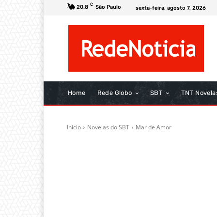
C
20.8
São Paulo
sexta-feira, agosto 7, 2026
Home
Rede Globo
SBT
TNT Novela
Início
Novelas do SBT
Mar de Amor