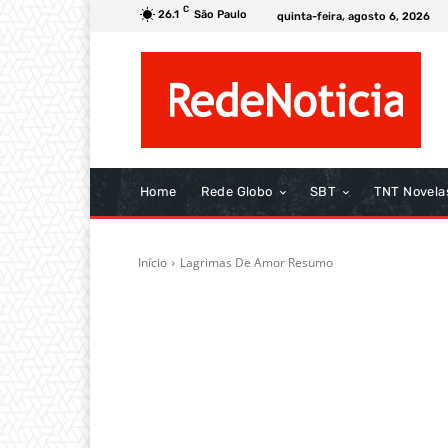
C
26.1
São Paulo
quinta-feira, agosto 6, 2026
Home
Rede Globo
SBT
TNT Novela
Início
Lagrimas De Amor Resumo