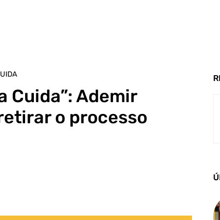
UIDA
R
 Cuida”: Ademir
retirar o processo
Ú