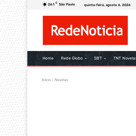
C
26.1
São Paulo
quinta-feira, agosto 6, 2026
Home
Rede Globo
SBT
TNT Novela
Início
Novelas