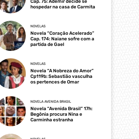
Cap. 75: Ademir decide se
hospedar na casa de Carmita
NOVELAS
Novela “Coração Acelerado”
Cap. 174: Naiane sofre com a
partida de Gael
NOVELAS
Novela “A Nobreza do Amor”
Cp119b: Sebastião vasculha
os pertences de Omar
NOVELA AVENIDA BRASIL
Novela “Avenida Brasil” 17h:
Begônia procura Nina e
Carminha estranha