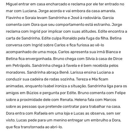
Miguel entrar em casa encharcado e reclama por ele ter entrado no
mar com Luciana. Jorge acorda e vai embora da casa amarela.
Flavinho e Soraia levam Sandrinha e José à rodoviária. Garcia
comenta com Dora que seu comportamento está estranho. Jorge
reclama com Ingrid por implicar com suas atitudes. Edite encontra a
carta de Sandrinha. Edite culpa Ronaldo pela fuga da filha. Betina
conversa com Ingrid sobre Carlos e fica furiosa ao vê-lo
acompanhado de uma moça. Carlos apresenta sua irmã Bianca e
Betina fica envergonhada. Bruno chega com Silvia à casa de Dirce
em Petrópolis. Sandrinha chega à favela e é bem recebida pelos
moradores. Sandrinha abraça Benê. Larissa ensina Luciana a
conduzir sua cadeira de rodas sozinha. Tereza e Mia ficam
animadas, enquanto Isabel ironiza a situação. Sandrinha liga para os
amigos em Búzios e pergunta por Edite. Bruno comenta com Felipe
sobre a proximidade dele com Renata. Helena fala com Marcos
sobre as pessoas que pretende contratar para trabalhar na casa.
Dora entra com Rafaela em uma loja e Lucas as observa, sem ser
visto. Lucas pede para um menino entregar um embrulho a Dora,
que fica transtornada ao abri-lo.