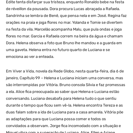
Edite tenta disfarçar sua tristeza, enquanto Ronaldo bebe na festa
de réveillon da pousada. Dora procura Lucas abraçada a Rafaela.
Sandrinha se lembra de Benê, que pensa nela e em José. Regina faz
orações na praia e joga flores no mar. Yolanda e Tomie se divertem
na festa da vila. Marcelão acompanha Malu, que pula ondas e joga
flores no mar. Garcia e Rafaela correm na beira da água e chamam
Dora. Helena observa a foto que Bruno lhe mandou e a guarda em
uma gaveta. Helena entra no futuro quarto de Luciana e se
emociona ao ver a enteada.
Em Viver a Vida, novela da Rede Globo, nesta quarta-feira, dia 6 de
janeiro, Capítulo 99 – Helena e Luciana iniciam uma conversa, mas
são interrompidas por Vitória. Bruno consola Silvia e faz promessas
a ela. Alice fica preocupada ao saber que Helena e Luciana estão
conversando. Luciana desabafa para Helena tudo o que sentiu
durante o tempo que ficou sem vê-la. Helena encontra Tereza e as
duas falam sobre a ida de Luciana para a casa amarela. Vitória põe
as adaptações para que Luciana possa comer e todos os
convidados a observam. Jorge fica incomodado com a situação e
Miguel vibra com a superação de Luciana. Alice, Ellen e Ariane