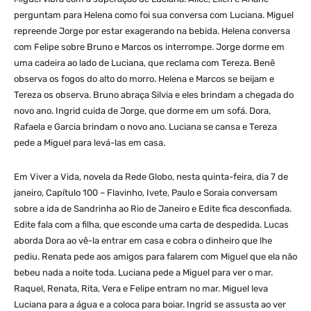
perguntam para Helena como foi sua conversa com Luciana. Miguel
repreende Jorge por estar exagerando na bebida. Helena conversa
com Felipe sobre Bruno e Marcos os interrompe. Jorge dorme em
uma cadeira ao lado de Luciana, que reclama com Tereza. Benê
observa os fogos do alto do morro. Helena e Marcos se beijam e
Tereza os observa. Bruno abraça Silvia e eles brindam a chegada do
novo ano. Ingrid cuida de Jorge, que dorme em um sofá. Dora,
Rafaela e Garcia brindam o novo ano. Luciana se cansa e Tereza
pede a Miguel para levá-las em casa.
Em Viver a Vida, novela da Rede Globo, nesta quinta-feira, dia 7 de
janeiro, Capítulo 100 – Flavinho, Ivete, Paulo e Soraia conversam
sobre a ida de Sandrinha ao Rio de Janeiro e Edite fica desconfiada.
Edite fala com a filha, que esconde uma carta de despedida. Lucas
aborda Dora ao vê-la entrar em casa e cobra o dinheiro que lhe
pediu. Renata pede aos amigos para falarem com Miguel que ela não
bebeu nada a noite toda. Luciana pede a Miguel para ver o mar.
Raquel, Renata, Rita, Vera e Felipe entram no mar. Miguel leva
Luciana para a água e a coloca para boiar. Ingrid se assusta ao ver