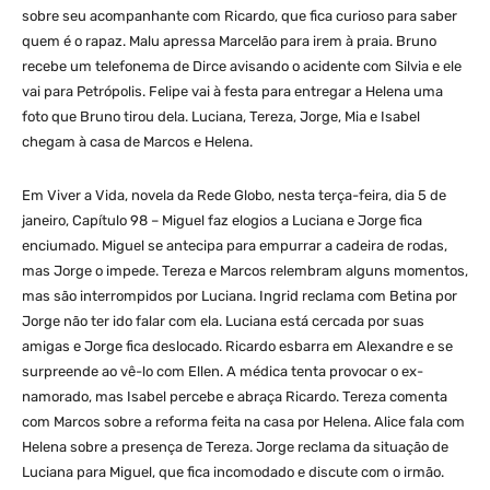
sobre seu acompanhante com Ricardo, que fica curioso para saber
quem é o rapaz. Malu apressa Marcelão para irem à praia. Bruno
recebe um telefonema de Dirce avisando o acidente com Silvia e ele
vai para Petrópolis. Felipe vai à festa para entregar a Helena uma
foto que Bruno tirou dela. Luciana, Tereza, Jorge, Mia e Isabel
chegam à casa de Marcos e Helena.
Em Viver a Vida, novela da Rede Globo, nesta terça-feira, dia 5 de
janeiro, Capítulo 98 – Miguel faz elogios a Luciana e Jorge fica
enciumado. Miguel se antecipa para empurrar a cadeira de rodas,
mas Jorge o impede. Tereza e Marcos relembram alguns momentos,
mas são interrompidos por Luciana. Ingrid reclama com Betina por
Jorge não ter ido falar com ela. Luciana está cercada por suas
amigas e Jorge fica deslocado. Ricardo esbarra em Alexandre e se
surpreende ao vê-lo com Ellen. A médica tenta provocar o ex-
namorado, mas Isabel percebe e abraça Ricardo. Tereza comenta
com Marcos sobre a reforma feita na casa por Helena. Alice fala com
Helena sobre a presença de Tereza. Jorge reclama da situação de
Luciana para Miguel, que fica incomodado e discute com o irmão.