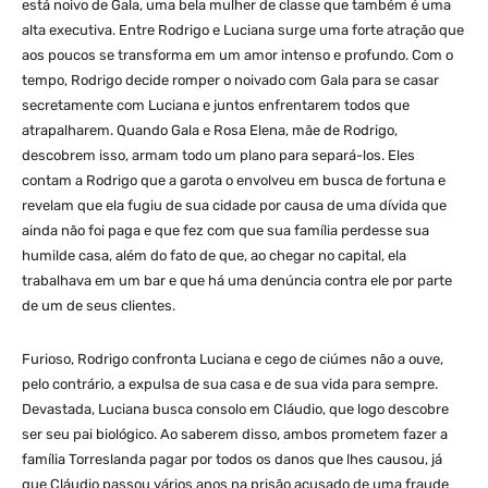
está noivo de Gala, uma bela mulher de classe que também é uma
alta executiva. Entre Rodrigo e Luciana surge uma forte atração que
aos poucos se transforma em um amor intenso e profundo. Com o
tempo, Rodrigo decide romper o noivado com Gala para se casar
secretamente com Luciana e juntos enfrentarem todos que
atrapalharem. Quando Gala e Rosa Elena, mãe de Rodrigo,
descobrem isso, armam todo um plano para separá-los. Eles
contam a Rodrigo que a garota o envolveu em busca de fortuna e
revelam que ela fugiu de sua cidade por causa de uma dívida que
ainda não foi paga e que fez com que sua família perdesse sua
humilde casa, além do fato de que, ao chegar no capital, ela
trabalhava em um bar e que há uma denúncia contra ele por parte
de um de seus clientes.
Furioso, Rodrigo confronta Luciana e cego de ciúmes não a ouve,
pelo contrário, a expulsa de sua casa e de sua vida para sempre.
Devastada, Luciana busca consolo em Cláudio, que logo descobre
ser seu pai biológico. Ao saberem disso, ambos prometem fazer a
família Torreslanda pagar por todos os danos que lhes causou, já
que Cláudio passou vários anos na prisão acusado de uma fraude