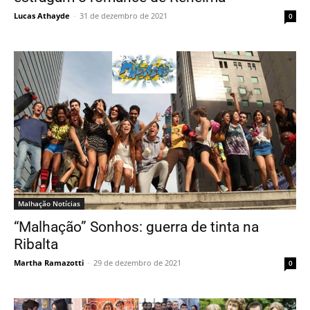
Lucas Athayde
-
31 de dezembro de 2021
0
Malhação Notícias
“Malhação” Sonhos: guerra de tinta na
Ribalta
Martha Ramazotti
-
29 de dezembro de 2021
0