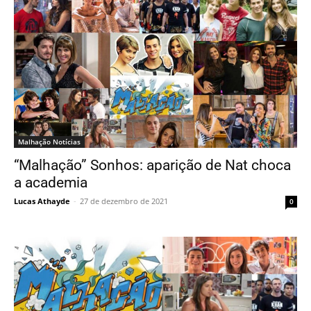
Malhação Notícias
“Malhação” Sonhos: aparição de Nat choca
a academia
Lucas Athayde
-
27 de dezembro de 2021
0