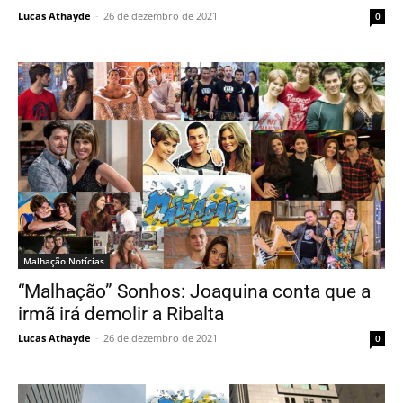
Lucas Athayde
-
26 de dezembro de 2021
0
Malhação Notícias
“Malhação” Sonhos: Joaquina conta que a
irmã irá demolir a Ribalta
Lucas Athayde
-
26 de dezembro de 2021
0