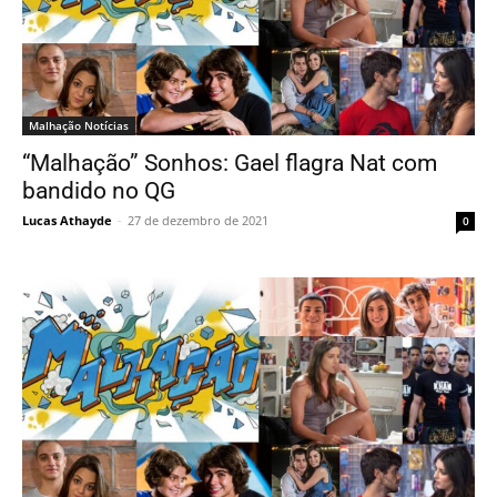
Malhação Notícias
“Malhação” Sonhos: Gael flagra Nat com
bandido no QG
Lucas Athayde
-
27 de dezembro de 2021
0