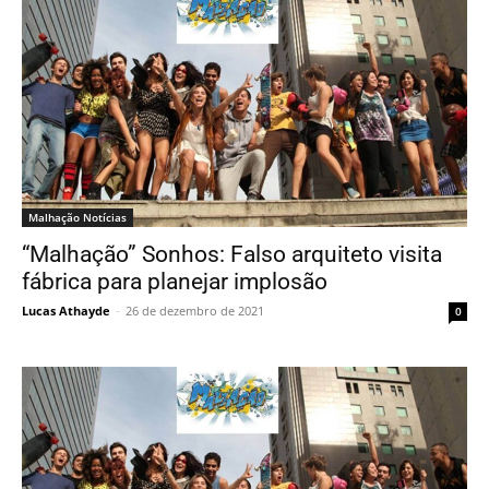
Malhação Notícias
“Malhação” Sonhos: Falso arquiteto visita
fábrica para planejar implosão
Lucas Athayde
-
26 de dezembro de 2021
0