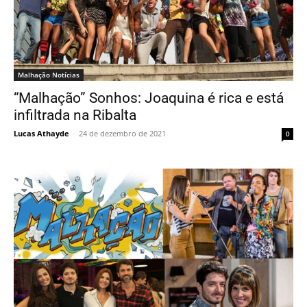
Malhação Notícias
“Malhação” Sonhos: Joaquina é rica e está
infiltrada na Ribalta
Lucas Athayde
-
24 de dezembro de 2021
0