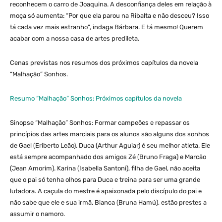
reconhecem o carro de Joaquina. A desconfiança deles em relação à
moça só aumenta: “Por que ela parou na Ribalta e não desceu? Isso
tá cada vez mais estranho”, indaga Bárbara. E tá mesmo! Querem
acabar com a nossa casa de artes predileta.
Cenas previstas nos resumos dos próximos capítulos da novela
“Malhação” Sonhos.
Resumo “Malhação” Sonhos: Próximos capítulos da novela
Sinopse “Malhação” Sonhos: Formar campeões e repassar os
princípios das artes marciais para os alunos são alguns dos sonhos
de Gael (Eriberto Leão). Duca (Arthur Aguiar) é seu melhor atleta. Ele
está sempre acompanhado dos amigos Zé (Bruno Fraga) e Marcão
(Jean Amorim). Karina (Isabella Santoni), filha de Gael, não aceita
que o pai só tenha olhos para Duca e treina para ser uma grande
lutadora. A caçula do mestre é apaixonada pelo discípulo do pai e
não sabe que ele e sua irmã, Bianca (Bruna Hamú), estão prestes a
assumir o namoro.