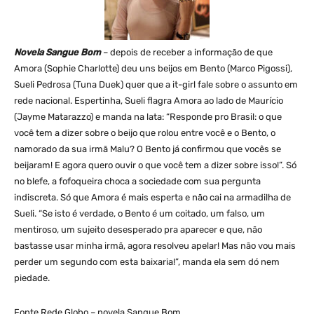
Novela Sangue Bom
– depois de receber a informação de que
Amora (Sophie Charlotte) deu uns beijos em Bento (Marco Pigossi),
Sueli Pedrosa (Tuna Duek) quer que a it-girl fale sobre o assunto em
rede nacional. Espertinha, Sueli flagra Amora ao lado de Maurício
(Jayme Matarazzo) e manda na lata: “Responde pro Brasil: o que
você tem a dizer sobre o beijo que rolou entre você e o Bento, o
namorado da sua irmã Malu? O Bento já confirmou que vocês se
beijaram! E agora quero ouvir o que você tem a dizer sobre isso!”. Só
no blefe, a fofoqueira choca a sociedade com sua pergunta
indiscreta. Só que Amora é mais esperta e não cai na armadilha de
Sueli. “Se isto é verdade, o Bento é um coitado, um falso, um
mentiroso, um sujeito desesperado pra aparecer e que, não
bastasse usar minha irmã, agora resolveu apelar! Mas não vou mais
perder um segundo com esta baixaria!”, manda ela sem dó nem
piedade.
Fonte Rede Globo – novela Sangue Bom