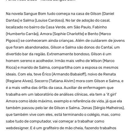
Na novela Sangue Bom tudo começa na casa de Gilson (Daniel
Dantas) e Salma (Louise Cardoso). No lar de adoção do casal,
localizado no bairro da Casa Verde, em São Paulo, Fabinho
(Humberto Carrão), Amora (Sophie Charlotte) e Bento (Marco
Pigossi) se conheceram ainda crianças. Além de cuidarem de jovens
que foram abandonados, Gilson e Salma são donos do Cantaí, um
divertido bar da região. Extremamente bondoso, Gilson é um
homem sereno e acolhedor. Irmão mais velho de Wilson (Marco
Ricca) e marido de Salma, compartilha com a esposa os mesmos
ideais. Com ela, teve Érico (Armando Babaioff), noivo de Renata
(Regiane Alves). Socorro (Tatiana Alvim) mora com Gilson e Salma, e
é a mais velha das órfãs da casa. Auxiliar de enfermagem que
trabalha em um laboratório de análises clínicas, ela tem a ‘it girl’
Amora como ídolo máximo, exemplo e referência de vida, já que ela
também passou pelo lar de Gilson e Salma. Jonas (Sérgio Malheiros),
que também vive com eles, está terminando o colégio, mas, como
sabe tudo de computador, vai começar a trabalhar como
webdesigner. E é um grafiteiro de mão cheia, fazendo trabalhos