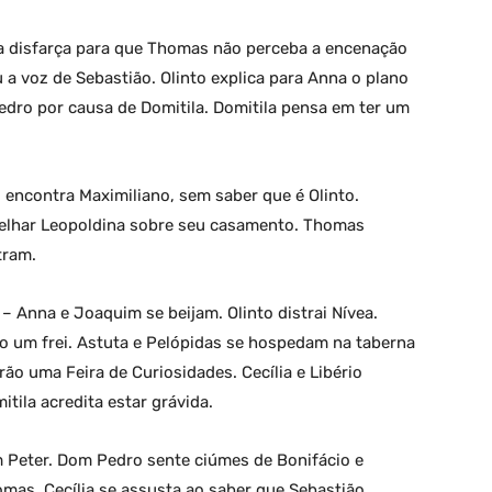
na disfarça para que Thomas não perceba a encenação
 a voz de Sebastião. Olinto explica para Anna o plano
dro por causa de Domitila. Domitila pensa em ter um
 encontra Maximiliano, sem saber que é Olinto.
elhar Leopoldina sobre seu casamento. Thomas
tram.
– Anna e Joaquim se beijam. Olinto distrai Nívea.
 um frei. Astuta e Pelópidas se hospedam na taberna
ão uma Feira de Curiosidades. Cecília e Libério
tila acredita estar grávida.
Peter. Dom Pedro sente ciúmes de Bonifácio e
omas. Cecília se assusta ao saber que Sebastião