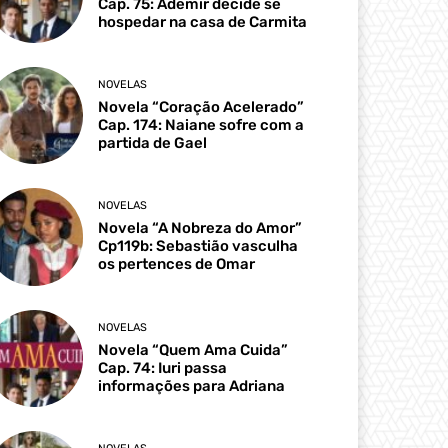
Cap. 75: Ademir decide se
hospedar na casa de Carmita
NOVELAS
Novela “Coração Acelerado”
Cap. 174: Naiane sofre com a
partida de Gael
NOVELAS
Novela “A Nobreza do Amor”
Cp119b: Sebastião vasculha
os pertences de Omar
NOVELAS
Novela “Quem Ama Cuida”
Cap. 74: Iuri passa
informações para Adriana