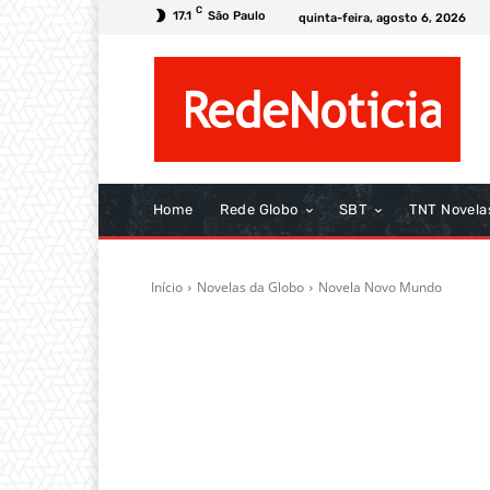
C
17.1
São Paulo
quinta-feira, agosto 6, 2026
Home
Rede Globo
SBT
TNT Novela
Início
Novelas da Globo
Novela Novo Mundo