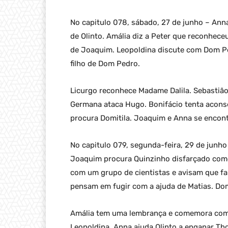
No capitulo 078, sábado, 27 de junho – An
de Olinto. Amália diz a Peter que reconheceu
de Joaquim. Leopoldina discute com Dom Pe
filho de Dom Pedro.
Licurgo reconhece Madame Dalila. Sebastião
Germana ataca Hugo. Bonifácio tenta acons
procura Domitila. Joaquim e Anna se encon
No capitulo 079, segunda-feira, 29 de junho 
Joaquim procura Quinzinho disfarçado como
com um grupo de cientistas e avisam que far
pensam em fugir com a ajuda de Matias. Domi
Amália tem uma lembrança e comemora com 
Leopoldina. Anna ajuda Olinto a enganar Th