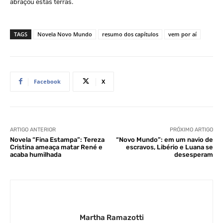
abraçou estas terras.
TAGS
Novela Novo Mundo
resumo dos capítulos
vem por aí
Facebook
X
ARTIGO ANTERIOR
PRÓXIMO ARTIGO
Novela “Fina Estampa”: Tereza
“Novo Mundo”: em um navio de
Cristina ameaça matar René e
escravos, Libério e Luana se
acaba humilhada
desesperam
Martha Ramazotti