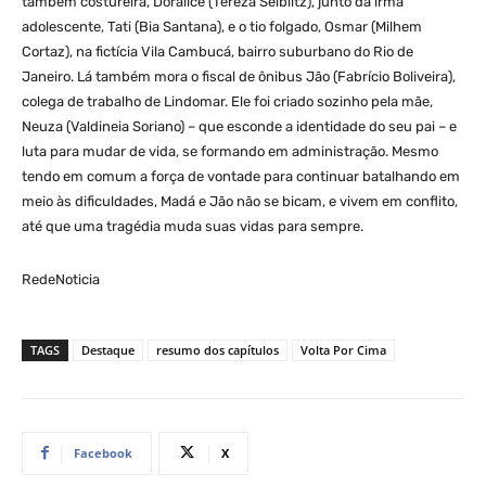
também costureira, Doralice (Tereza Seiblitz), junto da irmã
adolescente, Tati (Bia Santana), e o tio folgado, Osmar (Milhem
Cortaz), na fictícia Vila Cambucá, bairro suburbano do Rio de
Janeiro. Lá também mora o fiscal de ônibus Jão (Fabrício Boliveira),
colega de trabalho de Lindomar. Ele foi criado sozinho pela mãe,
Neuza (Valdineia Soriano) – que esconde a identidade do seu pai – e
luta para mudar de vida, se formando em administração. Mesmo
tendo em comum a força de vontade para continuar batalhando em
meio às dificuldades, Madá e Jão não se bicam, e vivem em conflito,
até que uma tragédia muda suas vidas para sempre.
RedeNoticia
TAGS
Destaque
resumo dos capítulos
Volta Por Cima
Facebook
X