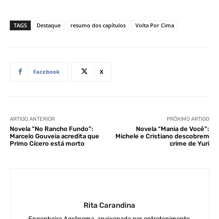
TAGS
Destaque
resumo dos capítulos
Volta Por Cima
Facebook
X
ARTIGO ANTERIOR
PRÓXIMO ARTIGO
Novela “No Rancho Fundo”:
Novela “Mania de Você”:
Marcelo Gouveia acredita que
Michele e Cristiano descobrem
Primo Cícero está morto
crime de Yuri
Rita Carandina
Engenheira Agrônoma, apaixonada por entretenimento.