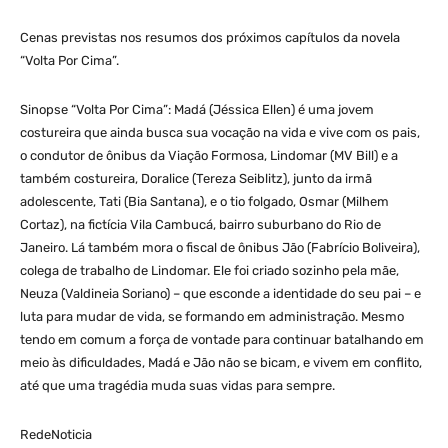
Cenas previstas nos resumos dos próximos capítulos da novela
“Volta Por Cima”.
Sinopse “Volta Por Cima”: Madá (Jéssica Ellen) é uma jovem
costureira que ainda busca sua vocação na vida e vive com os pais,
o condutor de ônibus da Viação Formosa, Lindomar (MV Bill) e a
também costureira, Doralice (Tereza Seiblitz), junto da irmã
adolescente, Tati (Bia Santana), e o tio folgado, Osmar (Milhem
Cortaz), na fictícia Vila Cambucá, bairro suburbano do Rio de
Janeiro. Lá também mora o fiscal de ônibus Jão (Fabrício Boliveira),
colega de trabalho de Lindomar. Ele foi criado sozinho pela mãe,
Neuza (Valdineia Soriano) – que esconde a identidade do seu pai – e
luta para mudar de vida, se formando em administração. Mesmo
tendo em comum a força de vontade para continuar batalhando em
meio às dificuldades, Madá e Jão não se bicam, e vivem em conflito,
até que uma tragédia muda suas vidas para sempre.
RedeNoticia