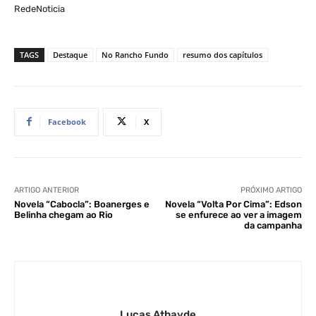
RedeNoticia
TAGS
Destaque
No Rancho Fundo
resumo dos capítulos
Facebook
X
ARTIGO ANTERIOR
PRÓXIMO ARTIGO
Novela “Cabocla”: Boanerges e
Novela “Volta Por Cima”: Edson
Belinha chegam ao Rio
se enfurece ao ver a imagem
da campanha
Lucas Athayde