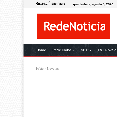
C
24.2
São Paulo
quarta-feira, agosto 5, 2026
Home
Rede Globo
SBT
TNT Novela
Início
Novelas