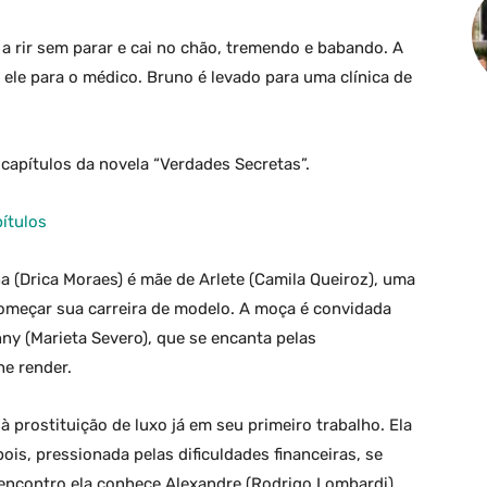
a rir sem parar e cai no chão, tremendo e babando. A
ele para o médico. Bruno é levado para uma clínica de
apítulos da novela “Verdades Secretas”.
ítulos
a (Drica Moraes) é mãe de Arlete (Camila Queiroz), uma
omeçar sua carreira de modelo. A moça é convidada
nny (Marieta Severo), que se encanta pelas
he render.
 prostituição de luxo já em seu primeiro trabalho. Ela
is, pressionada pelas dificuldades financeiras, se
encontro ela conhece Alexandre (Rodrigo Lombardi).