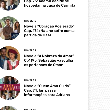
Cap. 75: Ademir decide se
hospedar na casa de Carmita
NOVELAS
Novela “Coração Acelerado”
Cap. 174: Naiane sofre com a
partida de Gael
NOVELAS
Novela “A Nobreza do Amor”
Cp119b: Sebastião vasculha
os pertences de Omar
NOVELAS
Novela “Quem Ama Cuida”
Cap. 74: Iuri passa
informações para Adriana