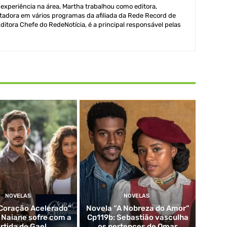
xperiência na área, Martha trabalhou como editora,
adora em vários programas da afiliada da Rede Record de
itora Chefe do RedeNotícia, é a principal responsável pelas
NOVELAS
NOVELAS
Coração Acelerado”
Novela “A Nobreza do Amor”
: Naiane sofre com a
Cp119b: Sebastião vasculha
rtida de Gael
os pertences de Omar