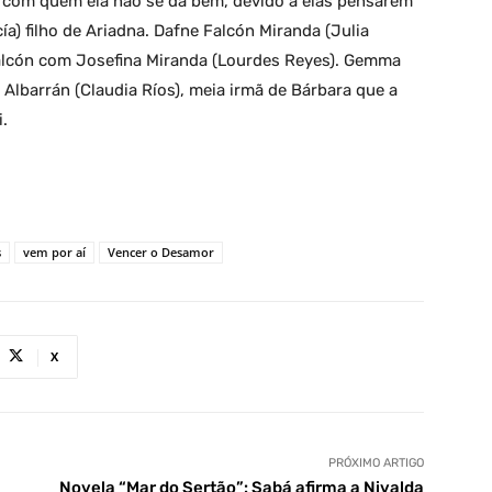
ra com quem ela não se dá bem, devido a elas pensarem
ía) filho de Ariadna. Dafne Falcón Miranda (Julia
 Falcón com Josefina Miranda (Lourdes Reyes). Gemma
a Albarrán (Claudia Ríos), meia irmã de Bárbara que a
i.
s
vem por aí
Vencer o Desamor
X
PRÓXIMO ARTIGO
Novela “Mar do Sertão”: Sabá afirma a Nivalda