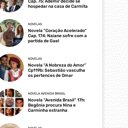
Cap. 75: Ademir decide se
hospedar na casa de Carmita
NOVELAS
Novela “Coração Acelerado”
Cap. 174: Naiane sofre com a
partida de Gael
NOVELAS
Novela “A Nobreza do Amor”
Cp119b: Sebastião vasculha
os pertences de Omar
NOVELA AVENIDA BRASIL
Novela “Avenida Brasil” 17h:
Begônia procura Nina e
Carminha estranha