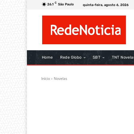
C
26.1
São Paulo
quinta-feira, agosto 6, 2026
Home
Rede Globo
SBT
TNT Novela
Início
Novelas