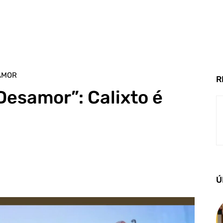
AMOR
R
Desamor”: Calixto é
Ú