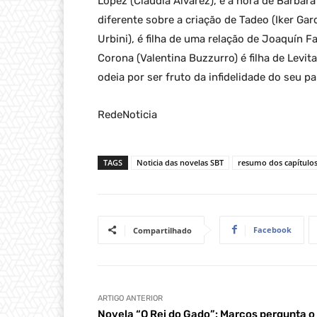
López (Claudia Álvarez), é a nora de Bárba
diferente sobre a criação de Tadeo (Iker Garc
Urbini), é filha de uma relação de Joaquín
Corona (Valentina Buzzurro) é filha de Levit
odeia por ser fruto da infidelidade do seu pa
RedeNoticia
TAGS
Noticia das novelas SBT
resumo dos capítulo
Facebook
Compartilhado
ARTIGO ANTERIOR
Novela “O Rei do Gado”: Marcos pergunta o