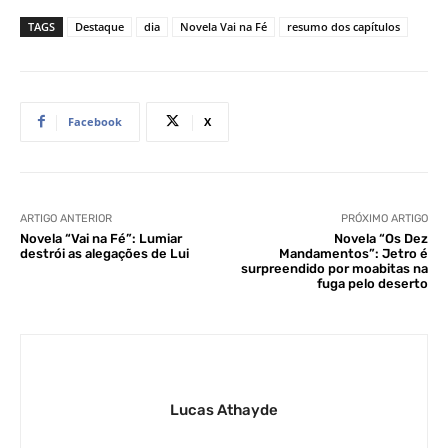
TAGS
Destaque
dia
Novela Vai na Fé
resumo dos capítulos
Facebook
X
ARTIGO ANTERIOR
PRÓXIMO ARTIGO
Novela “Vai na Fé”: Lumiar
Novela “Os Dez
destrói as alegações de Lui
Mandamentos”: Jetro é
surpreendido por moabitas na
fuga pelo deserto
Lucas Athayde