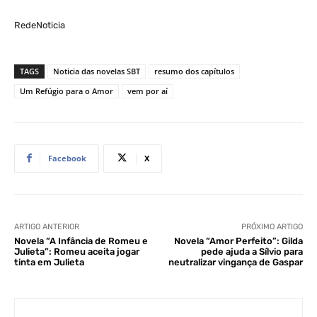
RedeNoticia
TAGS
Noticia das novelas SBT
resumo dos capítulos
Um Refúgio para o Amor
vem por aí
Facebook
X
ARTIGO ANTERIOR
PRÓXIMO ARTIGO
Novela “A Infância de Romeu e
Novela “Amor Perfeito”: Gilda
Julieta”: Romeu aceita jogar
pede ajuda a Sílvio para
tinta em Julieta
neutralizar vingança de Gaspar