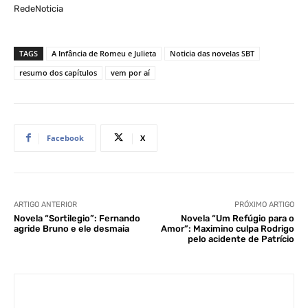
RedeNoticia
TAGS
A Infância de Romeu e Julieta
Noticia das novelas SBT
resumo dos capítulos
vem por aí
Facebook
X
ARTIGO ANTERIOR
PRÓXIMO ARTIGO
Novela “Sortilegio”: Fernando
Novela “Um Refúgio para o
agride Bruno e ele desmaia
Amor”: Maximino culpa Rodrigo
pelo acidente de Patrício