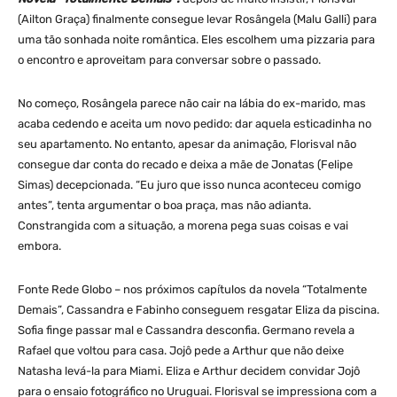
(Ailton Graça) finalmente consegue levar Rosângela (Malu Galli) para
uma tão sonhada noite romântica. Eles escolhem uma pizzaria para
o encontro e aproveitam para conversar sobre o passado.
No começo, Rosângela parece não cair na lábia do ex-marido, mas
acaba cedendo e aceita um novo pedido: dar aquela esticadinha no
seu apartamento. No entanto, apesar da animação, Florisval não
consegue dar conta do recado e deixa a mãe de Jonatas (Felipe
Simas) decepcionada. “Eu juro que isso nunca aconteceu comigo
antes”, tenta argumentar o boa praça, mas não adianta.
Constrangida com a situação, a morena pega suas coisas e vai
embora.
Fonte Rede Globo – nos próximos capítulos da novela “Totalmente
Demais”, Cassandra e Fabinho conseguem resgatar Eliza da piscina.
Sofia finge passar mal e Cassandra desconfia. Germano revela a
Rafael que voltou para casa. Jojô pede a Arthur que não deixe
Natasha levá-la para Miami. Eliza e Arthur decidem convidar Jojô
para o ensaio fotográfico no Uruguai. Florisval se impressiona com a