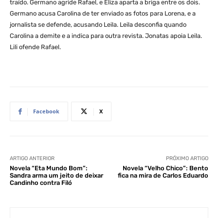
traído. Germano agride Rafael, e Eliza aparta a briga entre os dois.
Germano acusa Carolina de ter enviado as fotos para Lorena, e a
jornalista se defende, acusando Leila. Leila desconfia quando
Carolina a demite e a indica para outra revista. Jonatas apoia Leila.
Lili ofende Rafael.
Facebook
X
ARTIGO ANTERIOR
PRÓXIMO ARTIGO
Novela “Eta Mundo Bom”:
Novela “Velho Chico”: Bento
Sandra arma um jeito de deixar
fica na mira de Carlos Eduardo
Candinho contra Filó