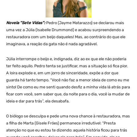
Novela “Sete Vidas”:
Pedro (Jayme Matarazzo) se declarou mais
uma vez a Júlia (Isabelle Drummond) e acabou surpreendendo a
restauradora com um beijo daqueles! Mas, ao contrário do que ele
imaginava, a reação da gata não é nada agradável.
Júlia interrompe o beijo e, indignada, diz ao ex que ele não poderia
ter feito aquilo. Pedro tenta se justificar, mas a situação só fica pior.
A loira explode e, em um jorro de sinceridade, expõe a dor que
guarda há tanto tempo. “Você não faz a menor ideia de como eu me
sinto! De como eu me senti quando desfiz a minha vida lá atrás para
ficar com você, sem saber que, da noite para o dia, você ia mudar de
ideia e dar para trás”, ela desabafa.
O biólogo se desculpa e pede uma nova chance à restauradora, mas
a filha de Marta (Gisele Fróes) permanece irredutível: “Presta
atenção no que eu estou te dizendo: aquela história ficou para trás