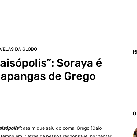
VELAS DA GLOBO
R
aisópolis”: Soraya é
capangas de Grego
Ú
isópolis”:
assim que saiu do coma, Grego (Caio
 tempo em ir atrás da pessoa responsável por tentar