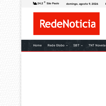
C
24.2
São Paulo
domingo, agosto 9, 2026
Home
Rede Globo
SBT
TNT Novela