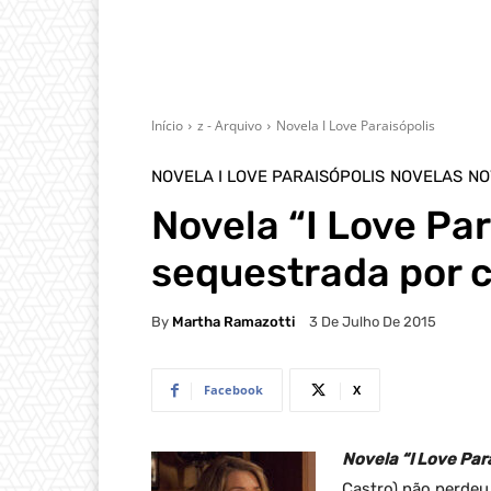
Início
z - Arquivo
Novela I Love Paraisópolis
NOVELA I LOVE PARAISÓPOLIS
NOVELAS
NO
Novela “I Love Par
sequestrada por 
By
Martha Ramazotti
3 De Julho De 2015
Facebook
X
Novela “I Love Para
Castro) não perdeu