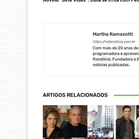
Novela “Sete Vidas”: Júlia se irrita com Pe
Martha Ramazotti
https://redenoticia.com.br
Com mais de 20 anos de e
programadora e apresent
Rondônia. Fundadora e Ed
notícias publicadas.
ARTIGOS RELACIONADOS