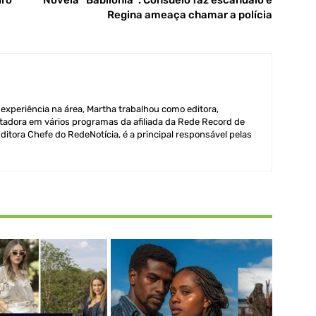
dro
Novela “Babilônia”: Consuelo faz escândalo e
Regina ameaça chamar a polícia
xperiência na área, Martha trabalhou como editora,
adora em vários programas da afiliada da Rede Record de
itora Chefe do RedeNotícia, é a principal responsável pelas