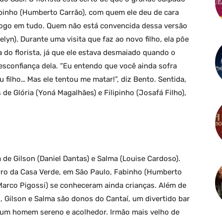
abinho (Humberto Carrão), com quem ele deu de cara
fogo em tudo. Quem não está convencida dessa versão
elyn). Durante uma visita que faz ao novo filho, ela põe
 do florista, já que ele estava desmaiado quando o
sconfiança dela. “Eu entendo que você ainda sofra
eu filho… Mas ele tentou me matar!”, diz Bento. Sentida,
de Glória (Yoná Magalhães) e Filipinho (Josafá Filho),
e Gilson (Daniel Dantas) e Salma (Louise Cardoso).
irro da Casa Verde, em São Paulo, Fabinho (Humberto
(Marco Pigossi) se conheceram ainda crianças. Além de
Gilson e Salma são donos do Cantaí, um divertido bar
 um homem sereno e acolhedor. Irmão mais velho de