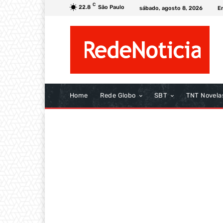
C
22.8
São Paulo
sábado, agosto 8, 2026
E
Home
Rede Globo
SBT
TNT Novela