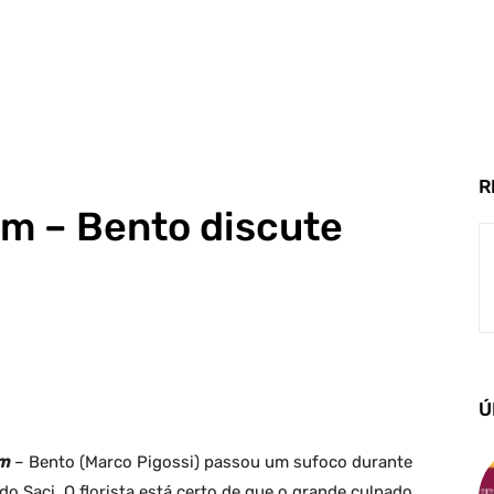
R
m – Bento discute
Ú
om
– Bento (Marco Pigossi) passou um sufoco durante
do Saci. O florista está certo de que o grande culpado