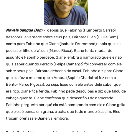
Novela Sangue Bom
– depois que Fabinho (Humberto Carrão)
descobriu a verdade sobre seus pais, Bárbara Ellen (Giulia Gam)
conta para Fabinho que Giane (Isabelle Drummond) sabia que ele
podia ser filho de Wilson (Marco Ricca). Giane tenta mudar de
assunto e Fabinho percebe. Giane lembra o namorado que ele não
quis saber quando Perácio (Felipe Camargo) foi conversar com ele
sobre seus pais. Bárbara debocha do casal. Fabinho diz para Giane
que ela fez o mesmo que a Amora (Sophie Charlotte) fez com o
Bento (Marco Pigossi), ou seja, ficou com ele antes dele saber que
era rico. Giane fica ferida. Fabinho pede desculpas e diz que falou de
cabeça quente. Giane confessa que desconfiou do namorado.
Fabinho pergunta por quê ela está namorando com ele e Giane grita
que ele só pensa em grana, e acha que tudo mundo é assim. Eles
trocam ofensas e Giane vai embora.