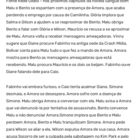
Fonte Rede Globo – nos próximos capítulos da novela Sangue Bom
Malu e Bento se espantam com a presença de Amora, que acaba
perdendo o emprego por causa de Camilinha. Glória implora que
Salma e Gilson a ajudem a se reaproximar de Bento. Malu obriga
Bento a falar com Glória e Wilson. Maurício se recusa a se aproximar
de Malu. Amora volta a receber mensagens ameaçadoras. Vinny
sugere que Giane procure Fabinho na antiga sede da Crash Mídia.
Bolívar conta para Malu tudo o que fez a mando de Amora. Amora
mostra para Bento as mensagens ameaçadoras que está
recebendo. Malu procura Maurício e os dois se beijam. Fabinho ouve
Giane falando dele para Caio.
Fabinho vai embora furioso, e Caio tenta acalmar Giane. Simone
desmaia, e Amora se desespera. Amora sofre com a doença de
Simone. Malu obriga Amora a conversar com ela. Malu avisa a Amora
que vai denunciá-la por tentativa de assassinato. Bento convence
Malu a não denunciar Amora.Simone implora que Bento e Malu
perdoem Amora. Bento e Malu tranquilizam Simone. Amora pede
para Wilson se aliar a ela. Wilson expulsa Amora de sua casa. Amora
acusa Socorro de ser a culpada pela sabotagem no Kim Park e pelo