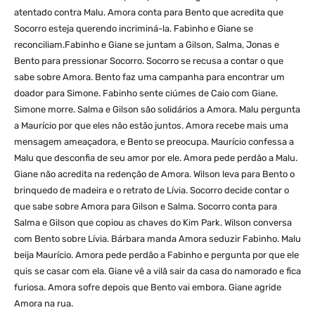
atentado contra Malu. Amora conta para Bento que acredita que
Socorro esteja querendo incriminá-la. Fabinho e Giane se
reconciliam.Fabinho e Giane se juntam a Gilson, Salma, Jonas e
Bento para pressionar Socorro. Socorro se recusa a contar o que
sabe sobre Amora. Bento faz uma campanha para encontrar um
doador para Simone. Fabinho sente ciúmes de Caio com Giane.
Simone morre. Salma e Gilson são solidários a Amora. Malu pergunta
a Maurício por que eles não estão juntos. Amora recebe mais uma
mensagem ameaçadora, e Bento se preocupa. Maurício confessa a
Malu que desconfia de seu amor por ele. Amora pede perdão a Malu.
Giane não acredita na redenção de Amora. Wilson leva para Bento o
brinquedo de madeira e o retrato de Lívia. Socorro decide contar o
que sabe sobre Amora para Gilson e Salma. Socorro conta para
Salma e Gilson que copiou as chaves do Kim Park. Wilson conversa
com Bento sobre Lívia. Bárbara manda Amora seduzir Fabinho. Malu
beija Maurício. Amora pede perdão a Fabinho e pergunta por que ele
quis se casar com ela. Giane vê a vilã sair da casa do namorado e fica
furiosa. Amora sofre depois que Bento vai embora. Giane agride
Amora na rua.