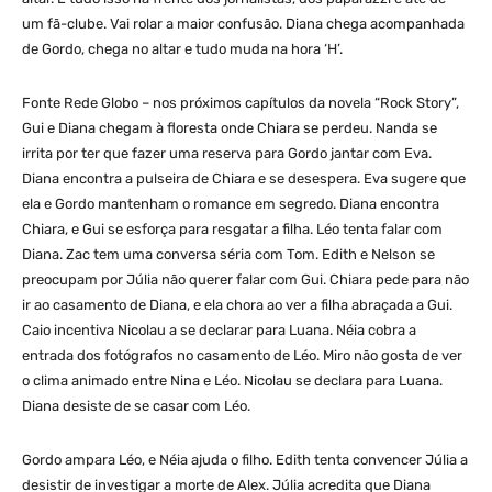
um fã-clube. Vai rolar a maior confusão. Diana chega acompanhada
de Gordo, chega no altar e tudo muda na hora ‘H’.
Fonte Rede Globo – nos próximos capítulos da novela “Rock Story”,
Gui e Diana chegam à floresta onde Chiara se perdeu. Nanda se
irrita por ter que fazer uma reserva para Gordo jantar com Eva.
Diana encontra a pulseira de Chiara e se desespera. Eva sugere que
ela e Gordo mantenham o romance em segredo. Diana encontra
Chiara, e Gui se esforça para resgatar a filha. Léo tenta falar com
Diana. Zac tem uma conversa séria com Tom. Edith e Nelson se
preocupam por Júlia não querer falar com Gui. Chiara pede para não
ir ao casamento de Diana, e ela chora ao ver a filha abraçada a Gui.
Caio incentiva Nicolau a se declarar para Luana. Néia cobra a
entrada dos fotógrafos no casamento de Léo. Miro não gosta de ver
o clima animado entre Nina e Léo. Nicolau se declara para Luana.
Diana desiste de se casar com Léo.
Gordo ampara Léo, e Néia ajuda o filho. Edith tenta convencer Júlia a
desistir de investigar a morte de Alex. Júlia acredita que Diana