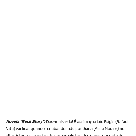
Novela “Rock Story”:
Des-mai-a-do! É assim que Léo Régis (Rafael
Vitti) vai ficar quando for abandonado por Diana (Aline Moraes) no
altar. E tudo isso na frente dos jornalistas, dos paparazzi e até de