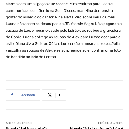
alarma com uma ligação que recebe. Miro reafirma para Léo seu
compromisso com Gordo na Som Discos, mas Nina demonstra
gostar do assédio do cantor. Nina alerta Miro sobre seus ciúmes.
Luana não aceita as desculpas de JF. Yasmin flagra Néia pegando o
casaco de Léo, o mesmo usado pelo ladrão que roubou a gravadora
de Gordo. Luana entrega as roupas de Alex para Luizão doar para o
asilo. Diana diz a Gui que Júlia e Lorena são a mesma pessoa. Júlia
vasculha as roupas de Alex e se surpreende ao encontrar uma foto
do bandido ao lado de Lorena.
Facebook
X
ARTIGO ANTERIOR
PRÓXIMO ARTIGO
Novela “Sol Nascente”:
Novela “A Lei do Amor”: Léo é