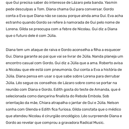
que Gui precisa saber do interesse de Lázaro pela banda. Yasmin
pede desculpas a Tom. Diana chama Gui para conversar. Gordo
conta a Eva que Diana não se casou porque ainda ama Gui. Eva acha
estranho quando Gordo se refere à namorada de Gui pelo nome de
Lorena. Gilda se preocupa com a febre de Nicolau. Gui diz a Diana
que o futuro dele é com Júlia.
Diana tem um ataque de raiva e Gordo aconselha a filha a esquecer
Gui. Diana garante ao pai que vai se livrar de Júlia. Nanda planeja um
encontro casual com Gordo. Gui diz a Júlia que a ama. Roberto avisa
a Nicolau que ele está com pneumonia. Gui conta a Eva a história de
Júlia. Diana pensa em usar o que sabe sobre Lorena para derrubar
Júlia. Léo segue os conselhos de Lázaro sobre como se portar na
reunião com Diana e Gordo. Edith gosta do teste de Amanda, que é
selecionada como dançarina finalista do Rebola Embola. Sob
orientação da mãe, Chiara atrapalha o jantar de Gui e Júlia. Nelson
sonha com Glenda e Edith fica furiosa. Gilda constata que o médico
que atendeu Nicolau é cirurgião oncológico. Léo surpreende Diana e
Gordo ao revelar que comprou a gravadora Radical Music.