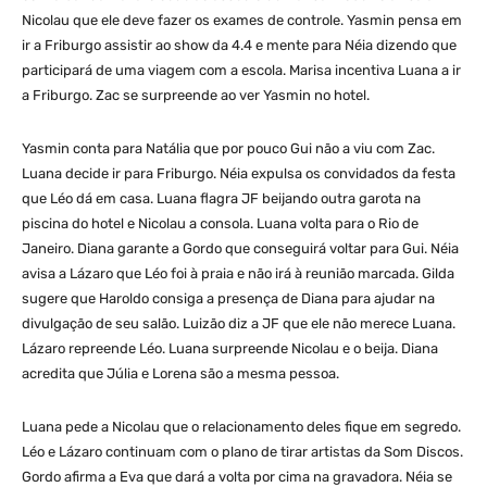
Nicolau que ele deve fazer os exames de controle. Yasmin pensa em
ir a Friburgo assistir ao show da 4.4 e mente para Néia dizendo que
participará de uma viagem com a escola. Marisa incentiva Luana a ir
a Friburgo. Zac se surpreende ao ver Yasmin no hotel.
Yasmin conta para Natália que por pouco Gui não a viu com Zac.
Luana decide ir para Friburgo. Néia expulsa os convidados da festa
que Léo dá em casa. Luana flagra JF beijando outra garota na
piscina do hotel e Nicolau a consola. Luana volta para o Rio de
Janeiro. Diana garante a Gordo que conseguirá voltar para Gui. Néia
avisa a Lázaro que Léo foi à praia e não irá à reunião marcada. Gilda
sugere que Haroldo consiga a presença de Diana para ajudar na
divulgação de seu salão. Luizão diz a JF que ele não merece Luana.
Lázaro repreende Léo. Luana surpreende Nicolau e o beija. Diana
acredita que Júlia e Lorena são a mesma pessoa.
Luana pede a Nicolau que o relacionamento deles fique em segredo.
Léo e Lázaro continuam com o plano de tirar artistas da Som Discos.
Gordo afirma a Eva que dará a volta por cima na gravadora. Néia se