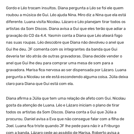
Gordo e Léo trocam insultos. Diana pergunta a Léo se foi ele quem
roubou a música de Gui. Léo ajuda Nina. Miro diz a Nina que ela está
diferente. Luana visita Nicolau. Lázaro e Léo planejam tirar todos os
artistas da Som Discos. Diana avisa a Gui que eles terão que adiar a
gravação do CD da 4.4. Yasmin conta a Diana que Léo ateará fogo
nas suas roupas. Léo descobre que Diana não devolveu o anel que
Gui lhe deu. JF comenta com os integrantes da banda que Gui
deveria ter ido atrás de outras gravadoras. Diana decide vender o
anel que Gui lhe deu para comprar uma mesa de som para a
gravadora. Marisa fica nervosa ao ser dispensada por Lázaro. Luana
pergunta a Nicolau se ele está escondendo alguma coisa. Júlia deixa
claro para Diana que Gui está com ela.
Diana afirma a Júlia que tem uma relação de afeto com Gui. Nicolau
gosta da atenção de Luana. Léo e Lázaro iniciam o plano de tirar
todos os artistas da Som Discos. Diana conta a Gui que Júlia a
procurou. Daniel avisa a Eva que não consegue falar com a filha de
Joel. Luana fica triste quando JF lhe pede para não ir a Friburgo
com a banda. Lázaro cede ao assédio de Marisa. Roberto avisa a