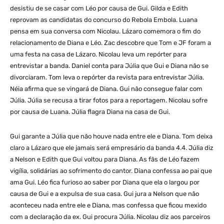
desistiu de se casar com Léo por causa de Gui. Gilda e Edith
reprovam as candidatas do concurso do Rebola Embola. Luana
pensa em sua conversa com Nicolau. Lázaro comemora o fim do
relacionamento de Diana e Léo. Zac descobre que Tom e JF foram a
uma festa na casa de Lázaro. Nicolau leva um repórter para
entrevistar a banda. Daniel conta para Júlia que Gui e Diana não se
divorciaram. Tom leva o repórter da revista para entrevistar Júlia.
Néia afirma que se vingará de Diana. Gui não consegue falar com
Júlia. Júlia se recusa a tirar fotos para a reportagem. Nicolau sofre
por causa de Luana. Júlia flagra Diana na casa de Gui.
Gui garante a Júlia que não houve nada entre ele e Diana. Tom deixa
claro a Lázaro que ele jamais será empresário da banda 4.4. Júlia diz
a Nelson e Edith que Gui voltou para Diana. As fãs de Léo fazem
vigília, solidárias ao sofrimento do cantor. Diana confessa ao pai que
ama Gui. Léo fica furioso ao saber por Diana que ela o largou por
causa de Gui e a expulsa de sua casa. Gui jura a Nelson que não
aconteceu nada entre ele e Diana, mas confessa que ficou mexido
com a declaração da ex. Gui procura Júlia. Nicolau diz aos parceiros