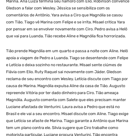
Marina. Ana Luiza termina seu namoro com Elio. Robinson convence
Gledson a falar com Wesley. Jéssica se sensibiliza com os
comentários de Antônio. Yara avisa a Ciro que Magnólia se casou
com Tião. Tiago vê Marina com Felipe e se irrita. Misael critica Yara
por pensar em se envolver novamente com Ciro. Pedro avisa a Helô
que vai para Luanda. Tião recebe Aline e Magnólia fica horrorizada.
Tião prende Magnólia em um quarto e passa a noite com Aline. Helô
apoia a viagem de Pedro a Luanda. Tiago se desentende com Felipe
e Letícia o deixa sozinho no restaurante. Misael sente ciúmes de
Flávia com Elio. Ruty Raquel sai novamente com Jáder. Gledson
reclama de seu encontro com Wesley. Letícia discute com Tiago por
causa de Marina. Magnólia expulsa Aline da casa de Tião. Augusto
repreende Vitória por ter dado dinheiro para Ciro. Tião ameaça
Magnólia. Augusto comenta com Salete que eles precisam manter
Luciane afastada de Venturini. Laura avisa a Pedro que está no
Brasil e ele vai a seu encontro. Misael discute com Aline. Tiago exige
que Letícia se afaste de Marina. Tiago garante a Antônio que Marina
tem um plano contra ele. Silvia sugere que Ciro trabalhe como
motorista particular. Luciane procura Venturini. Tião encontra