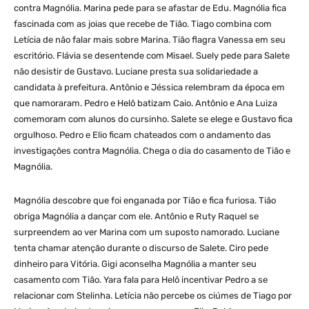
contra Magnólia. Marina pede para se afastar de Edu. Magnólia fica
fascinada com as joias que recebe de Tião. Tiago combina com
Letícia de não falar mais sobre Marina. Tião flagra Vanessa em seu
escritório. Flávia se desentende com Misael. Suely pede para Salete
não desistir de Gustavo. Luciane presta sua solidariedade a
candidata à prefeitura. Antônio e Jéssica relembram da época em
que namoraram. Pedro e Helô batizam Caio. Antônio e Ana Luiza
comemoram com alunos do cursinho. Salete se elege e Gustavo fica
orgulhoso. Pedro e Elio ficam chateados com o andamento das
investigações contra Magnólia. Chega o dia do casamento de Tião e
Magnólia.
Magnólia descobre que foi enganada por Tião e fica furiosa. Tião
obriga Magnólia a dançar com ele. Antônio e Ruty Raquel se
surpreendem ao ver Marina com um suposto namorado. Luciane
tenta chamar atenção durante o discurso de Salete. Ciro pede
dinheiro para Vitória. Gigi aconselha Magnólia a manter seu
casamento com Tião. Yara fala para Helô incentivar Pedro a se
relacionar com Stelinha. Letícia não percebe os ciúmes de Tiago por