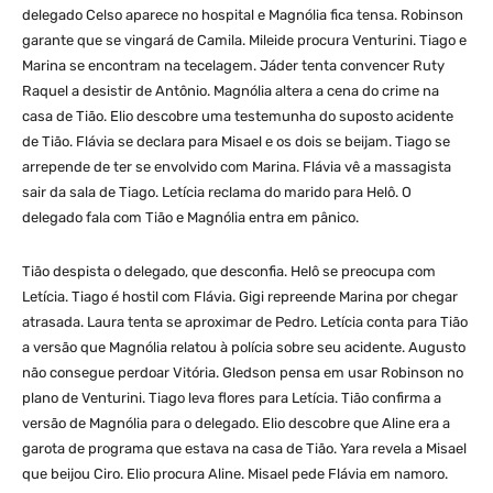
delegado Celso aparece no hospital e Magnólia fica tensa. Robinson
garante que se vingará de Camila. Mileide procura Venturini. Tiago e
Marina se encontram na tecelagem. Jáder tenta convencer Ruty
Raquel a desistir de Antônio. Magnólia altera a cena do crime na
casa de Tião. Elio descobre uma testemunha do suposto acidente
de Tião. Flávia se declara para Misael e os dois se beijam. Tiago se
arrepende de ter se envolvido com Marina. Flávia vê a massagista
sair da sala de Tiago. Letícia reclama do marido para Helô. O
delegado fala com Tião e Magnólia entra em pânico.
Tião despista o delegado, que desconfia. Helô se preocupa com
Letícia. Tiago é hostil com Flávia. Gigi repreende Marina por chegar
atrasada. Laura tenta se aproximar de Pedro. Letícia conta para Tião
a versão que Magnólia relatou à polícia sobre seu acidente. Augusto
não consegue perdoar Vitória. Gledson pensa em usar Robinson no
plano de Venturini. Tiago leva flores para Letícia. Tião confirma a
versão de Magnólia para o delegado. Elio descobre que Aline era a
garota de programa que estava na casa de Tião. Yara revela a Misael
que beijou Ciro. Elio procura Aline. Misael pede Flávia em namoro.