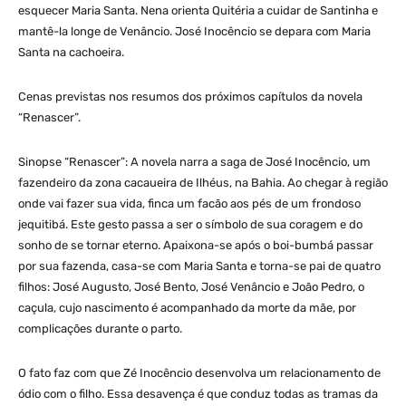
esquecer Maria Santa. Nena orienta Quitéria a cuidar de Santinha e
mantê-la longe de Venâncio. José Inocêncio se depara com Maria
Santa na cachoeira.
Cenas previstas nos resumos dos próximos capítulos da novela
“Renascer”.
Sinopse “Renascer”: A novela narra a saga de José Inocêncio, um
fazendeiro da zona cacaueira de Ilhéus, na Bahia. Ao chegar à região
onde vai fazer sua vida, finca um facão aos pés de um frondoso
jequitibá. Este gesto passa a ser o símbolo de sua coragem e do
sonho de se tornar eterno. Apaixona-se após o boi-bumbá passar
por sua fazenda, casa-se com Maria Santa e torna-se pai de quatro
filhos: José Augusto, José Bento, José Venâncio e João Pedro, o
caçula, cujo nascimento é acompanhado da morte da mãe, por
complicações durante o parto.
O fato faz com que Zé Inocêncio desenvolva um relacionamento de
ódio com o filho. Essa desavença é que conduz todas as tramas da