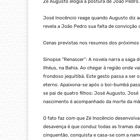
Zé Augusto elogia a postura de João Pedro.
José Inocêncio reage quando Augusto diz ao
revela a João Pedro sua falta de convicção
Cenas previstas nos resumos dos próximos c
Sinopse “Renascer”: A novela narra a saga 
Ilhéus, na Bahia. Ao chegar à região onde va
frondoso jequitibá. Este gesto passa a ser 
eterno. Apaixona-se após o boi-bumbá passa
se pai de quatro filhos: José Augusto, José
nascimento é acompanhado da morte da mãe
O fato faz com que Zé Inocêncio desenvolva
desavença é que conduz todas as tramas da h
cinquentão, conquista e casa-se com a namo