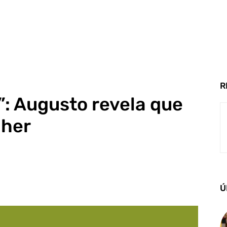
R
: Augusto revela que
lher
Ú