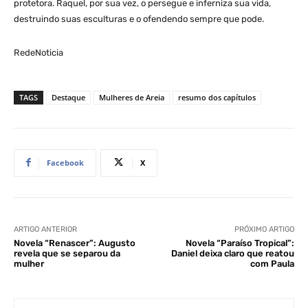
protetora. Raquel, por sua vez, o persegue e inferniza sua vida,
destruindo suas esculturas e o ofendendo sempre que pode.
RedeNoticia
TAGS
Destaque
Mulheres de Areia
resumo dos capítulos
Facebook
X
ARTIGO ANTERIOR
PRÓXIMO ARTIGO
Novela “Renascer”: Augusto
Novela “Paraíso Tropical”:
revela que se separou da
Daniel deixa claro que reatou
mulher
com Paula